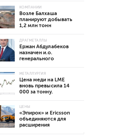
КОМПАНИИ
Возле Балхаша
планируют добывать
1,2 млн тонн
золотосодержащей
руды в год
ДРАГМЕТАЛЛЫ
Ержан Абдулабеков
назначен и.о.
генерального
директора «Казхрома»
МЕТАЛЛУРГИЯ
Цена меди на LME
вновь превысила 14
000 за тонну.
Основные причины
роста
ЦЕНЫ
«Эпирок» и Ericsson
объединяются для
расширения
возможностей