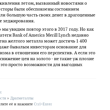
оживления летом, вызванный новостями о
весторы были обеспокоены состоянием
ли большую часть своих денег в драгоценные
ве хеджирования.
о мы увидим повтор этого в 2017 году. Но как
теги Bank of America Merill Lynch недавно
цена желтого металла может достичь 1 400
 даже бывалым инвесторам основание для
зма в отношении его перспектив. А если это
 снижение цен на золото - не такие уж плохие
, это просто возможности для выгодных
t
сти
Драгметаллы
лите её и нажмите
Ctrl+Enter