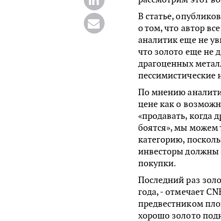
В статье, опублико
о том, что автор вс
аналитик еще не ув
что золото еще не д
драгоценных металл
пессимистические 
По мнению аналитик
цене как о возможн
«продавать, когда д
боятся», мы можем
категорию, поскольк
инвесторы должны 
покупки.
Последний раз золо
года, - отмечает C
предвестником плох
хорошо золото под