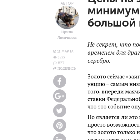
АВТОР
минимума
большой 
Ирина
Лисичкина
Не секрет, что п
временем для дра
11 МАРТА
3533
серебро.
НЕТ
ПОДЕЛИСЬ
Золото сейчас «заи
унцию – самым низ
того, впереди мая
ставки Федеральной
что это событие оп
Но является ли это
просто возможность
что золото только 
рассмотрим этот во