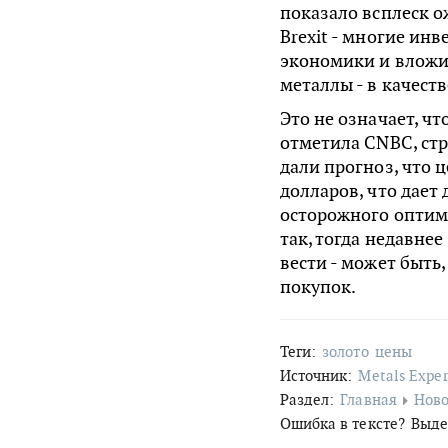
показало всплеск 
Brexit - многие ин
экономики и вложи
металлы - в качест
Это не означает, чт
отметила CNBC, стра
дали прогноз, что 
долларов, что дает
осторожного оптими
так, тогда недавнее
вести - может быть
покупок.
Теги:
золото
цены
Источник:
Metals Exper
Раздел:
Главная
Ново
Ошибка в тексте?
Выде