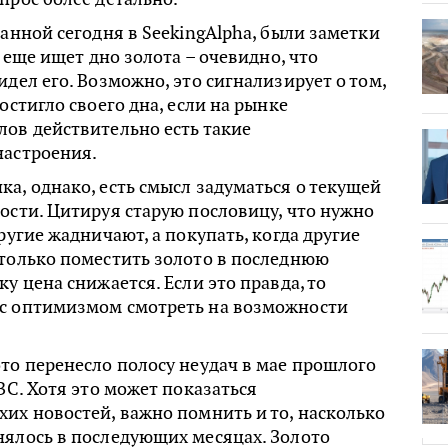
ванной сегодня в SeekingAlpha, были заметки
е еще ищет дно золота – очевидно, что
идел его. Возможно, это сигнализирует о том,
остигло своего дна, если на рынке
ов действительно есть такие
настроения.
а, однако, есть смысл задуматься о текущей
ости. Цитируя старую пословицу, что нужно
ругие жадничают, а покупать, когда другие
 только поместить золото в последнюю
у цена снижается. Если это правда, то
с оптимизмом смотреть на возможности
то перенесло полосу неудач в мае прошлого
NBC. Хотя это может показаться
их новостей, важно помнить и то, насколько
нялось в последующих месяцах. Золото