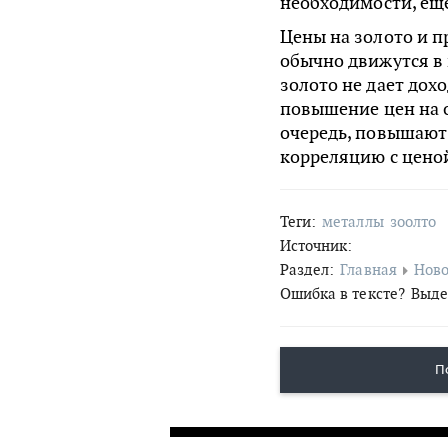
необходимости, еще
Цены на золото и 
обычно движутся в
золото не дает дох
повышение цен на о
очередь, повышают 
корреляцию с ценой
Теги:
металлы
зоолто
Источник:
Раздел:
Главная
Ново
Ошибка в тексте?
Выде
П