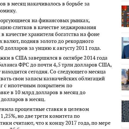
в в месяц накачивалось в борьбе за
омику.
 торгующиеся на финансовых рынках,
ацию слитков в качестве хеджирования
в качестве хранителя богатства на фоне
 валют, подняв золото до рекордного
 долларов за унцию к августу 2011 года.
жки в США завершился в октябре 2014 года
аланса ФРС до почти 4,5 трлн долларов США,
 находится сегодня. Со следующего месяца
вать свои запасы казначейских облигаций
г с ипотечным покрытием по
вке в 10 млрд долларов в месяц до
долларов в месяц.
енила процентные ставки в целевом
 1,25%, но две трети комитета по
ики считают, что к концу 2017 года, по мере