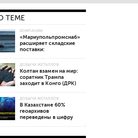
О ТЕМЕ
КОМПАНИИ
«Мариупольпромснаб»
расширяет складские
поставки:
востребованные марки
стали теперь в наличии
ДОБЫЧА МЕТАЛЛОВ
Колтан взамен на мир:
соратник Трампа
заходит в Конго (ДРК)
ДОБЫЧА МЕТАЛЛОВ
В Казахстане 60%
геоархивов
переведены в цифру