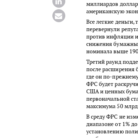
миллиардов долларо
американскую экон
Все легкие деньги,
перевернули репут
против инфляции и 
снижения бумажных
номинала выше 1900
Третий раунд подде
после расширения б
где он по-прежнему
ФРС будет раскручи
США и ценных бума
первоначальной ста
максимума 50 млрд 
В среду ФРС не изм
диапазоне от 1% до
установлению полит