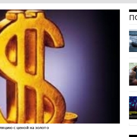
П
ляцию с ценой на золото