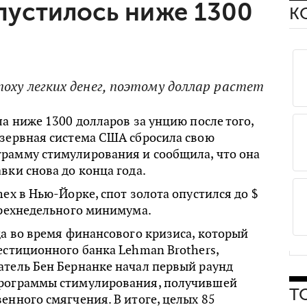
пустилось ниже 1300
К
оху легких денег, поэтому доллар растет
ла ниже 1300 долларов за унцию после того,
езервная система США сбросила свою
рамму стимулирования и сообщила, что она
вки снова до конца года.
mex в Нью-Йорке, спот золота опустился до $
трехнедельного минимума.
да во время финансового кризиса, который
естиционного банка Lehman Brothers,
атель Бен Бернанке начал первый раунд
рограммы стимулирования, получившей
Т
енного смягчения. В итоге, целых 85