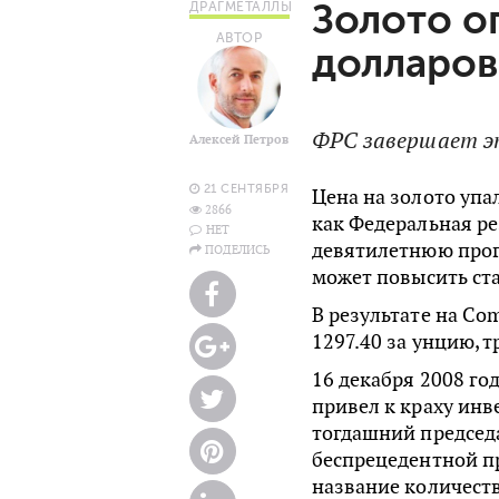
Золото о
ДРАГМЕТАЛЛЫ
АВТОР
долларов
ФРС завершает эп
Алексей Петров
21 СЕНТЯБРЯ
Цена на золото упа
2866
как Федеральная р
НЕТ
девятилетнюю прог
ПОДЕЛИСЬ
может повысить ста
В результате на Co
1297.40 за унцию, 
16 декабря 2008 го
привел к краху инв
тогдашний председ
беспрецедентной п
название количеств