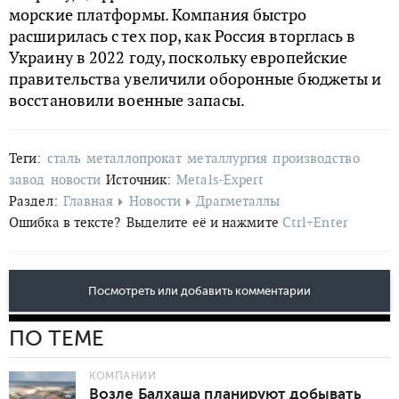
морские платформы. Компания быстро
расширилась с тех пор, как Россия вторглась в
Украину в 2022 году, поскольку европейские
правительства увеличили оборонные бюджеты и
восстановили военные запасы.
Теги:
сталь
металлопрокат
металлургия
производство
завод
новости
Источник:
Metals-Expert
Раздел:
Главная
Новости
Драгметаллы
Ошибка в тексте?
Выделите её и нажмите
Ctrl+Enter
Посмотреть или добавить комментарии
ПО ТЕМЕ
КОМПАНИИ
Возле Балхаша планируют добывать