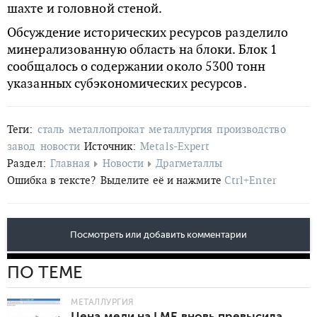
шахте и головной стеной.
Обсуждение исторических ресурсов разделило
минерализованную область на блоки. Блок 1
сообщалось о содержании около 5300 тонн
указанных субэкономических ресурсов.
Теги:
сталь
металлопрокат
металлургия
производство
завод
новости
Источник:
Metals-Expert
Раздел:
Главная
Новости
Драгметаллы
Ошибка в тексте?
Выделите её и нажмите
Ctrl+Enter
Посмотреть или добавить комментарии
ПО ТЕМЕ
МЕТАЛЛУРГИЯ
Цена меди на LME вновь превысила