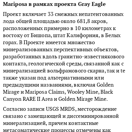
Mariposa в рамках проекта Gray Eagle
Проект включает 33 смежных непатентованных
лода общей площадью около 681,8 акров,
расположенных примерно в 10 километрах к
востоку от Бишопа, штат Калифорния, в Белых
горах. В Проекте имеется множество
минерализованных перспективных объектов,
разработанных вдоль гранитно-известнякового
контакта, геологической среды, связанной как с
минерализацией вольфрамового скарна, так и te
также указан под альтернативными или
предыдущими названиями, включая Golden
Mirage и Mariposa Claims, Wooley Mine, Black
Canyon RARE II Area и Golden Mirage Mine.
Согласно записи USGS MRDS, месторождение
связано с замещающей и диссеминированной
минерализацией, причем контактные
метасоматические процессы отмечены как