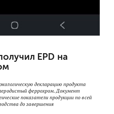
получил EPD на
ом
экологическую декларацию продукта
глеродистый феррохром. Документ
гические показатели продукции по всей
зводства до завершения