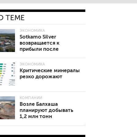
О ТЕМЕ
ЭКОНОМИКА
Sotkamo Silver
возвращается к
прибыли после
рекордного квартала
ЭКОНОМИКА
Критические минералы
резко дорожают
КОМПАНИИ
Возле Балхаша
планируют добывать
1,2 млн тонн
золотосодержащей
руды в год