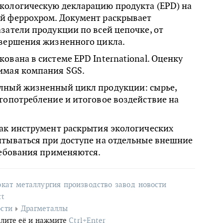
кологическую декларацию продукта (EPD) на
й феррохром. Документ раскрывает
затели продукции по всей цепочке, от
авершения жизненного цикла.
ована в системе EPD International. Оценку
имая компания SGS.
лный жизненный цикл продукции: сырье,
гопотребление и итоговое воздействие на
.
как инструмент раскрытия экологических
итываться при доступе на отдельные внешние
ребования применяются.
окат
металлургия
производство
завод
новости
rt
сти
Драгметаллы
лите её и нажмите
Ctrl+Enter