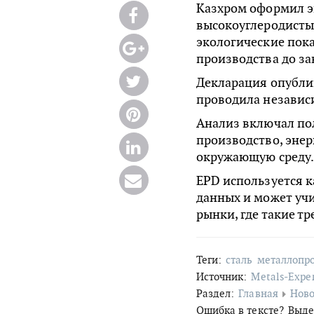
Казхром оформил э
высокоуглеродисты
экологические пока
производства до з
Декларация опублик
проводила независ
Анализ включал по
производство, энер
окружающую среду
EPD используется 
данных и может уч
рынки, где такие т
Теги:
сталь
металлопр
Источник:
Metals-Expe
Раздел:
Главная
Ново
Ошибка в тексте?
Выде