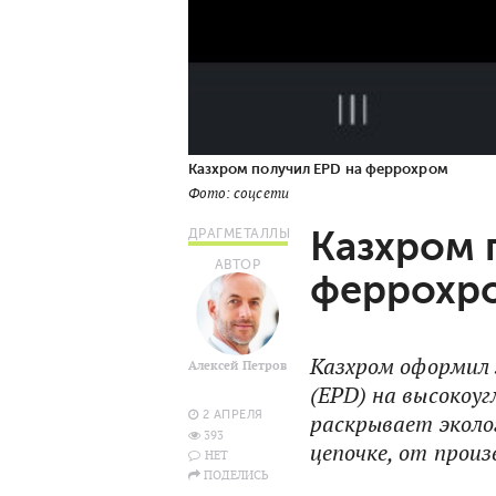
Казхром получил EPD на феррохром
Фото: соцсети
Казхром 
ДРАГМЕТАЛЛЫ
АВТОР
феррохр
Казхром оформил 
Алексей Петров
(EPD) на высокоу
2 АПРЕЛЯ
раскрывает эколо
393
цепочке, от прои
НЕТ
ПОДЕЛИСЬ