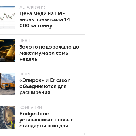
МЕТАЛЛУРГИЯ
Цена меди на LME
вновь превысила 14
000 за тонну.
Основные причины
роста
ЦЕНЫ
Золото подорожало до
максимума за семь
недель
ЦЕНЫ
«Эпирок» и Ericsson
объединяются для
расширения
возможностей
подключения 5G в
КОМПАНИИ
горнодобывающей
Bridgestone
промышленности
устанавливает новые
стандарты шин для
подземных горных