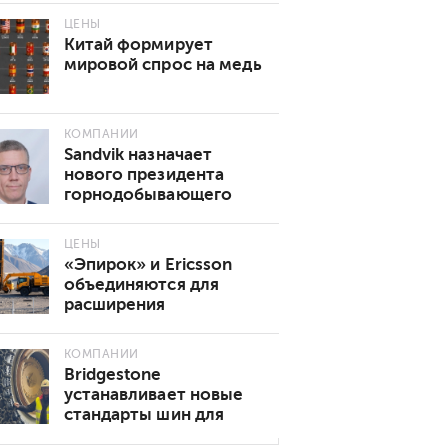
ЦЕНЫ
Китай формирует
мировой спрос на медь
КОМПАНИИ
Sandvik назначает
нового президента
горнодобывающего
направления
ЦЕНЫ
«Эпирок» и Ericsson
объединяются для
расширения
возможностей
подключения 5G в
КОМПАНИИ
горнодобывающей
Bridgestone
промышленности
устанавливает новые
стандарты шин для
подземных горных