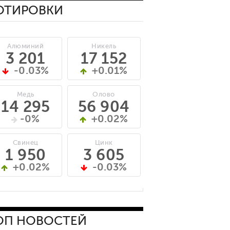
ОТИРОВКИ
Алюминий
Никель
3 201
17 152
-0.03%
+0.01%
Медь
Олово
14 295
56 904
-0%
+0.02%
Свинец
Цинк
1 950
3 605
+0.02%
-0.03%
ОП НОВОСТЕЙ