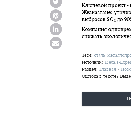
Ключевой проект -
Жезказгане: утили
выбросов SO₂ до 90
Компания одноврем
снижать экологичес
Теги:
сталь
металлопр
Источник:
Metals-Expe
Раздел:
Главная
Ново
Ошибка в тексте?
Выде
П