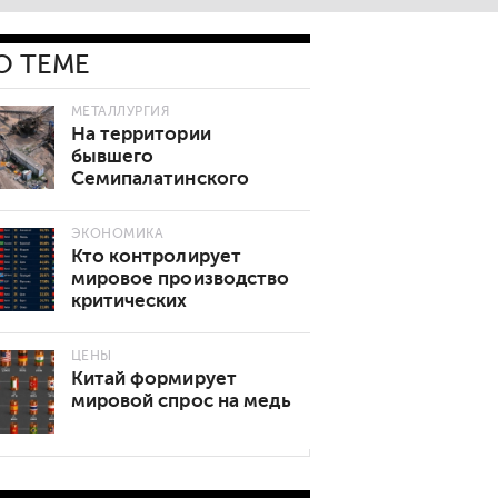
О ТЕМЕ
МЕТАЛЛУРГИЯ
На территории
бывшего
Семипалатинского
полигона учтены 5
месторождений
ЭКОНОМИКА
полезных ископаемых
Кто контролирует
мировое производство
критических
минералов
ЦЕНЫ
Китай формирует
мировой спрос на медь