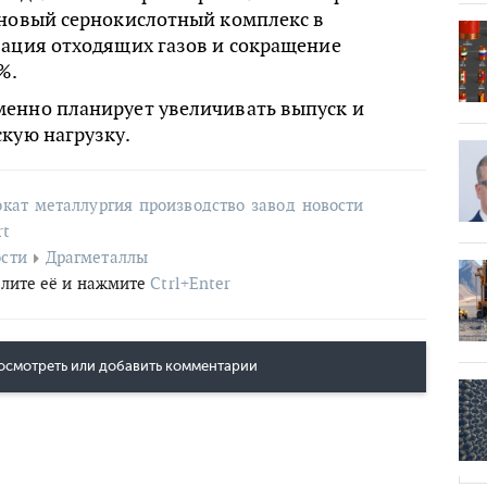
 новый сернокислотный комплекс в
зация отходящих газов и сокращение
%.
енно планирует увеличивать выпуск и
кую нагрузку.
окат
металлургия
производство
завод
новости
rt
сти
Драгметаллы
лите её и нажмите
Ctrl+Enter
осмотреть или добавить комментарии