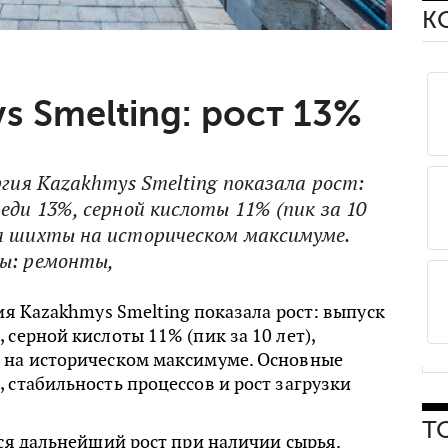
К
s Smelting: рост 13%
ргия Kazakhmys Smelting показала рост:
еди 13%, серной кислоты 11% (пик за 10
а шихты на историческом максимуме.
ы: ремонты,
гия Kazakhmys Smelting показала рост: выпуск
 серной кислоты 11% (пик за 10 лет),
 на историческом максимуме. Основные
 стабильность процессов и рост загрузки
Т
тся дальнейший рост при наличии сырья.