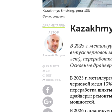
Kazakhmys Smelting: рост 13%
Фото: соцсети
Kazakhmy
ДРАГМЕТАЛЛЫ
АВТОР
В 2025 г. металлу
выпуск черновой м
Алексей Петров
лет), переработк
Основные драйвер
29 МАРТА
415
НЕТ
В 2025 г. металлур
ПОДЕЛИСЬ
черновой меди 13%,
переработка шихты
драйверы: ремонты,
мощностей.
В 2026 г. планируе