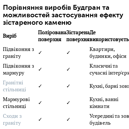
Порівняння виробів Будгран та
можливостей застосування ефекту
зістареного каменю
Полірована
Зістарена
Де
Виріб
поверхня
поверхня
використовуєть
Підвіконня з
Квартири,
✓
✓
граніту
будинки, офіси
Підвіконня з
Класичні та
✓
✓
мармуру
сучасні інтер'єр
Гранітні
✓
✓
Кухні, барні зон
стільниці
Мармурові
Кухні, ванні
✓
✓
стільниці
кімнати
Сходи з
Усередині та зо
✓
✓
граніту
будівель