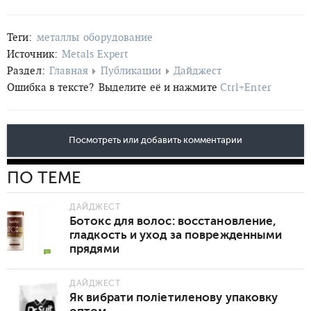
Теги:
металлы
оборудование
Источник:
Metals Expert
Раздел:
Главная
Публикации
Дайджест
Ошибка в тексте?
Выделите её и нажмите
Ctrl+Enter
Посмотреть или добавить комментарии
ПО ТЕМЕ
ДАЙДЖЕСТ
Ботокс для волос: восстановление,
гладкость и уход за поврежденными
прядями
ДАЙДЖЕСТ
Як вибрати поліетиленову упаковку