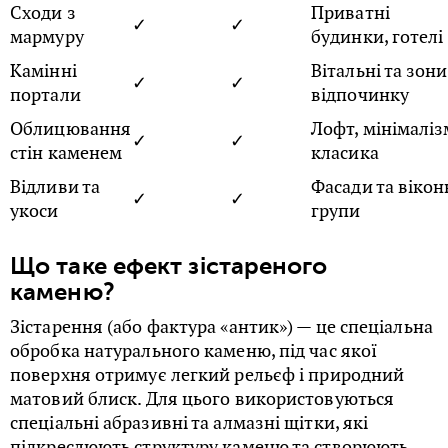
Сходи з
Приватні
✓
✓
мармуру
будинки, готелі
Камінні
Вітальні та зони
✓
✓
портали
відпочинку
Облицювання
Лофт, мінімаліз
✓
✓
стін каменем
класика
Відливи та
Фасади та вікон
✓
✓
укоси
групи
Що таке ефект зістареного
каменю?
Зістарення (або фактура «антик») — це спеціальна
обробка натурального каменю, під час якої
поверхня отримує легкий рельєф і природний
матовий блиск. Для цього використовуються
спеціальні абразивні та алмазні щітки, які
підкреслюють структуру каменю та створюють