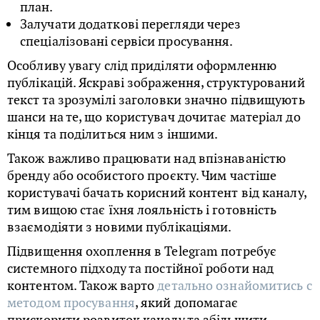
план.
Залучати додаткові перегляди через
спеціалізовані сервіси просування.
Особливу увагу слід приділяти оформленню
публікацій. Яскраві зображення, структурований
текст та зрозумілі заголовки значно підвищують
шанси на те, що користувач дочитає матеріал до
кінця та поділиться ним з іншими.
Також важливо працювати над впізнаваністю
бренду або особистого проєкту. Чим частіше
користувачі бачать корисний контент від каналу,
тим вищою стає їхня лояльність і готовність
взаємодіяти з новими публікаціями.
Підвищення охоплення в Telegram потребує
системного підходу та постійної роботи над
контентом. Також варто
детально ознайомитись с
методом просування
, який допомагає
прискорити розвиток каналу та збільшити