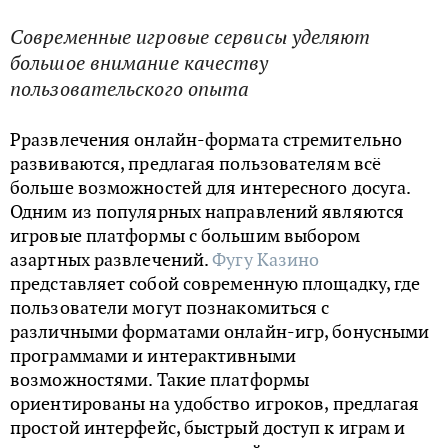
Современные игровые сервисы уделяют
большое внимание качеству
пользовательского опыта
Рразвлечения онлайн-формата стремительно
развиваются, предлагая пользователям всё
больше возможностей для интересного досуга.
Одним из популярных направлений являются
игровые платформы с большим выбором
азартных развлечений.
Фугу Казино
представляет собой современную площадку, где
пользователи могут познакомиться с
различными форматами онлайн-игр, бонусными
программами и интерактивными
возможностями. Такие платформы
ориентированы на удобство игроков, предлагая
простой интерфейс, быстрый доступ к играм и