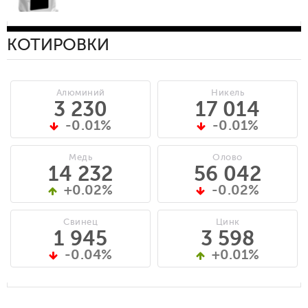
КОТИРОВКИ
Алюминий
Никель
3 230
17 014
-0.01%
-0.01%
Медь
Олово
14 232
56 042
+0.02%
-0.02%
Свинец
Цинк
1 945
3 598
-0.04%
+0.01%