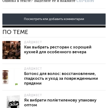
Ошибка в тексте?
Выделите её и нажмите
Ctrl+Enter
Посмотреть или добавить комментарии
ПО ТЕМЕ
ДАЙДЖЕСТ
Как выбрать ресторан с хорошей
кухней для особенного вечера
ДАЙДЖЕСТ
Ботокс для волос: восстановление,
гладкость и уход за поврежденными
прядями
ДАЙДЖЕСТ
Як вибрати поліетиленову упаковку
оптом