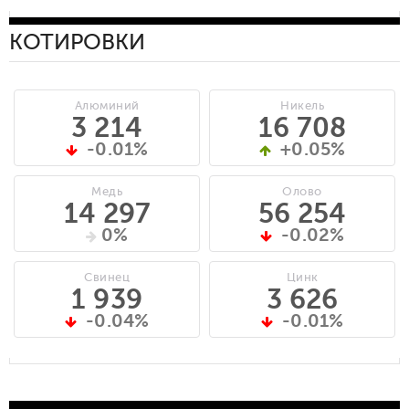
КОТИРОВКИ
Алюминий
Никель
3 214
16 708
-0.01%
+0.05%
Медь
Олово
14 297
56 254
0%
-0.02%
Свинец
Цинк
1 939
3 626
-0.04%
-0.01%