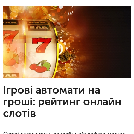
Ігрові автомати на
гроші: рейтинг онлайн
слотів
Серед популярних розробників софта можна