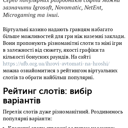
зазначити Igrosoft, Novomatic, NetEnt,
Microgaming та інші.
Віртуальні казино надають гравцям набагато
більше можливостей для гри ніж наземні заклади.
Вони пропонують різноманітні слоти та міні ігри
в залежності від сюжету, якості графіки та
кількості бонусних раундів. На сайті
https://ufb.org.ua/ihrovi-avtomati-na-hroshi/
можна ознайомитися з рейтингом віртуальних
слотів та обрати найбільш популярні.
Рейтинг слотів: вибір
варіантів
Перелік слотів дуже різноманітний. Роздивимось
популярні варіанти: