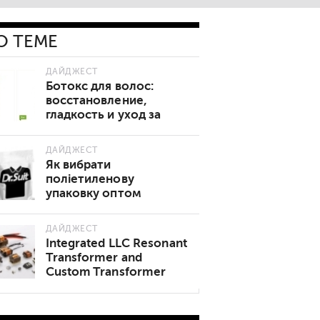
О ТЕМЕ
ДАЙДЖЕСТ
Ботокс для волос:
восстановление,
гладкость и уход за
поврежденными
прядями
ДАЙДЖЕСТ
Як вибрати
поліетиленову
упаковку оптом
ДАЙДЖЕСТ
Integrated LLC Resonant
Transformer and
Custom Transformer
Manufacturer China
Review