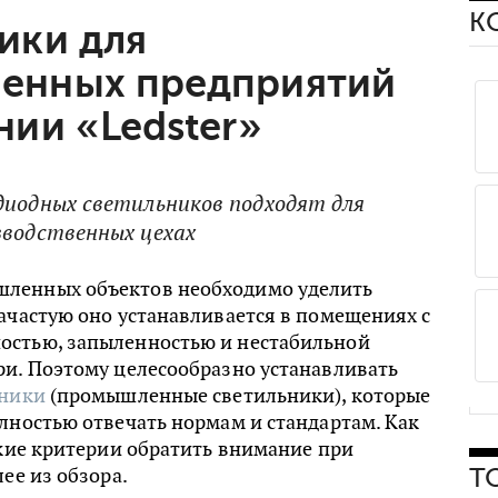
К
ики для
енных предприятий
нии «Ledster»
диодных светильников подходят для
зводственных цехах
ленных объектов необходимо уделить
ачастую оно устанавливается в помещениях с
стью, запыленностью и нестабильной
ри. Поэтому целесообразно устанавливать
ьники
(промышленные светильники), которые
лностью отвечать нормам и стандартам. Как
акие критерии обратить внимание при
ее из обзора.
Т