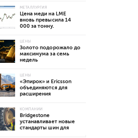
МЕТАЛЛУРГИЯ
Цена меди на LME
вновь превысила 14
000 за тонну.
Основные причины
роста
ЦЕНЫ
Золото подорожало до
максимума за семь
недель
ЦЕНЫ
«Эпирок» и Ericsson
объединяются для
расширения
возможностей
подключения 5G в
КОМПАНИИ
горнодобывающей
Bridgestone
промышленности
устанавливает новые
стандарты шин для
подземных горных