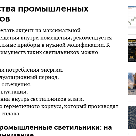
тва промышленных
ов
делать акцент на максимальной
ещения внутри помещения, рекомендуется
ельные приборы в нужной модификации. К
еимуществ таких светильников можно
ли потребления энергии.
луатационный период.
о освещения.
плуатации.
ния внутрь светильников влаги.
о герметичного корпуса, который производят
 сплава.
промышленные светильники: на
 внимание