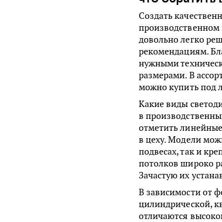
Создать качествен
производственном ц
довольно легко реш
рекомендациям. Бл
нужными техническ
размерами. В ассор
можно купить под 
Какие виды светод
в производственны
отметить линейные
в цеху. Модели мо
подвесах, так и кре
потолков широко р
Зачастую их устан
В зависимости от 
цилиндрической, к
отличаются высоко