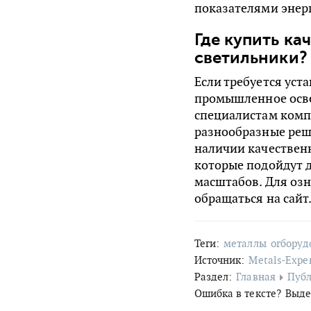
показателями энер
Где купить к
светильники?
Если требуется уст
промышленное осве
специалистам компа
разнообразные реш
наличии качествен
которые подойдут д
масштабов. Для оз
обращаться на сайт
Теги:
металлы
огборуд
Источник:
Metals-Expe
Раздел:
Главная
Пуб
Ошибка в тексте?
Выде