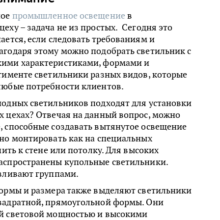
ное
промышленное освещение
в
еху – задача не из простых. Сегодня это
ается, если следовать требованиям и
агодаря этому можно подобрать светильник с
ими характеристиками, формами и
тименте светильники разных видов, которые
любые потребности клиентов.
иодных светильников подходят для установки
х цехах? Отвечая на данный вопрос, можно
, способные создавать вытянутое освещение
жно монтировать как на специальных
пить к стене или потолку. Для высоких
аспространены купольные светильники.
авливают группами.
формы и размера также выделяют светильники
вадратной, прямоугольной формы. Они
й световой мощностью и высокими