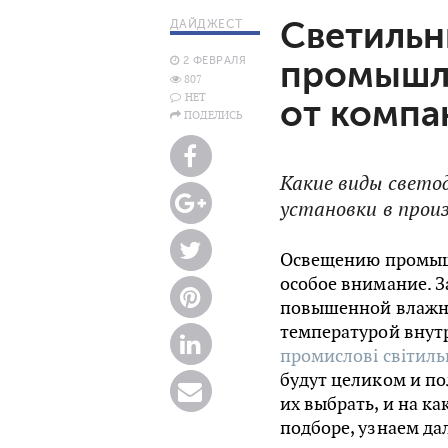
Светильн
ДАЙДЖЕСТ
2 ФЕВРАЛЯ
промышл
807
НЕТ
от компа
ПОДЕЛИСЬ
Какие виды свето
установки в прои
Освещению промыш
особое внимание. З
повышенной влажно
температурой внут
промислові світил
будут целиком и по
их выбрать, и на к
подборе, узнаем дал