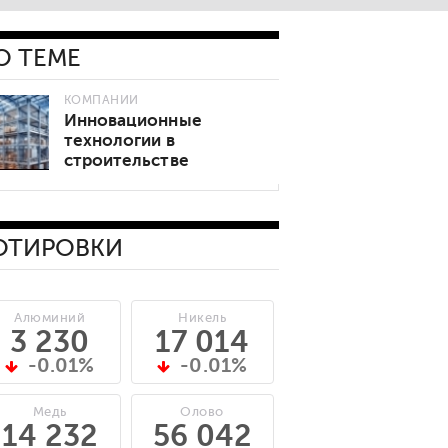
О ТЕМЕ
КОМПАНИИ
Инновационные
технологии в
строительстве
складов: как
металлоконструкции
меняют рынок
логистической
ОТИРОВКИ
недвижимости
Алюминий
Никель
3 230
17 014
-0.01%
-0.01%
Медь
Олово
14 232
56 042