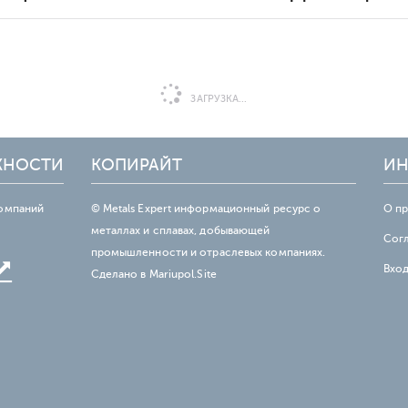
ЗАГРУЗКА...
ЖНОСТИ
КОПИРАЙТ
ИН
омпаний
© Metals Expert информационный ресурс о
О п
металлах и сплавах, добывающей
Сог
промышленности и отраслевых компаниях.
Вхо
Сделано в
Mariupol.Site