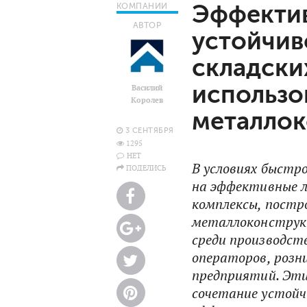
Эффектив
КОМПАНИИ
АВТОР
устойчив
складски
использо
Василий
Королев
металлок
3 СЕНТЯБРЯ
1295
НЕТ
В условиях быстр
ПОДЕЛИСЬ
на эффективные л
комплексы, постр
металлоконструкц
среди производст
операторов, розн
предприятий. Эти
сочетание устойч