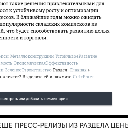
ают такие решения привлекательными для
ося к устойчивому росту и оптимизации
цессов. В ближайшие годы можно ожидать
 популярности складских комплексов из
, что будет способствовать развитию целых
нности и торговли.
ексы
Металлоконструкции
УстойчивоеРазвитие
имость
ЭкономическаяЭффективность
ии
ЗеленоеСтроительство
Раздел:
Главная
 в тексте?
Выделите её и нажмите
Ctrl+Enter
осмотреть или добавить комментарии
ЕЩЕ ПРЕСС-РЕЛИЗЫ ИЗ РАЗДЕЛА ЦЕН