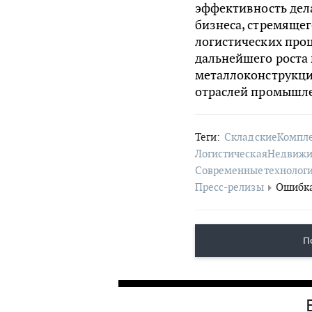
эффективность дел
бизнеса, стремящег
логистических про
дальнейшего роста
металлоконструкций
отраслей промышле
Теги:
СкладскиеКомпл
ЛогистическаяНедвиж
Современныетехнолог
Пресс-релизы
Ошибка
П