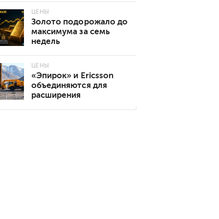
роста
ЦЕНЫ
Золото подорожало до
максимума за семь
недель
ЦЕНЫ
«Эпирок» и Ericsson
объединяются для
расширения
возможностей
подключения 5G в
горнодобывающей
промышленности