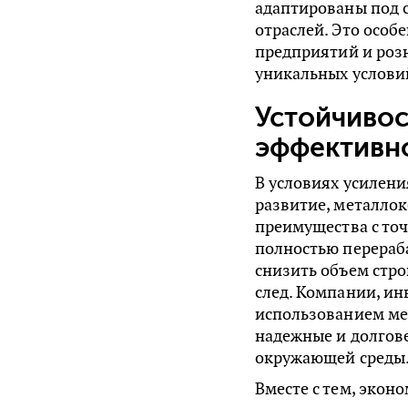
адаптированы под 
отраслей. Это осо
предприятий и розн
уникальных услови
Устойчивос
эффективн
В условиях усилени
развитие, металло
преимущества с точ
полностью перераб
снизить объем стр
след. Компании, ин
использованием ме
надежные и долгове
окружающей среды
Вместе с тем, экон