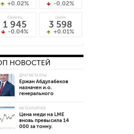
+0.02%
-0.02%
Свинец
Цинк
1 945
3 598
-0.04%
+0.01%
ОП НОВОСТЕЙ
ДРАГМЕТАЛЛЫ
Ержан Абдулабеков
назначен и.о.
генерального
директора «Казхрома»
МЕТАЛЛУРГИЯ
Цена меди на LME
вновь превысила 14
000 за тонну.
Основные причины