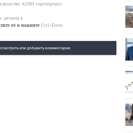
изводство
АЭМЗ
сортопрокат
с-релизы
лите её и нажмите
Ctrl+Enter
осмотреть или добавить комментарии