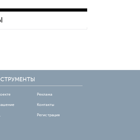
подключения 5G в
горнодобывающей
промышленности
Ы
СТРУМЕНТЫ
роекте
Реклама
лашение
Контакты
д
Регистрация