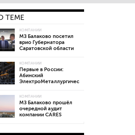
О ТЕМЕ
КОМПАНИИ
МЗ Балаково посетил
врио Губернатора
Саратовской области
Роман Бусаргин.
КОМПАНИИ
Первые в России:
Абинский
ЭлектроМеталлургический
завод освоил катанку
диаметром 5 мм
КОМПАНИИ
МЗ Балаково прошёл
очередной аудит
компании CARES