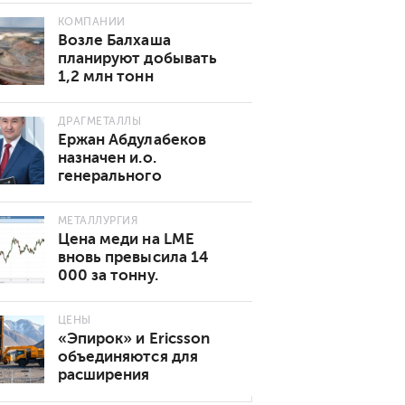
КОМПАНИИ
Возле Балхаша
планируют добывать
1,2 млн тонн
золотосодержащей
руды в год
ДРАГМЕТАЛЛЫ
Ержан Абдулабеков
назначен и.о.
генерального
директора «Казхрома»
МЕТАЛЛУРГИЯ
Цена меди на LME
вновь превысила 14
000 за тонну.
Основные причины
роста
ЦЕНЫ
«Эпирок» и Ericsson
объединяются для
расширения
возможностей