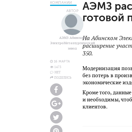
АЭМЗ рас
КОМПАНИИ
АВТОР
готовой 
На Абинском Эле
АЭМЗ Абинский
ЭлектроМеталлургический
расширение участ
завод
350.
16 МАРТА
1473
Модернизация позв
НЕТ
без потерь в произ
ПОДЕЛИСЬ
экономические изд
Кроме того, данны
и необходимы, что
клиентов.