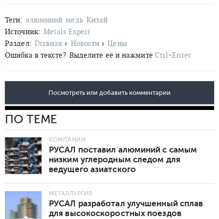
Теги:
алюминий
медь
Китай
Источник:
Metals Expert
Раздел:
Главная
Новости
Цены
Ошибка в тексте?
Выделите её и нажмите
Ctrl+Enter
Посмотреть или добавить комментарии
ПО ТЕМЕ
КОМПАНИИ
РУСАЛ поставил алюминий с самым
низким углеродным следом для
ведущего азиатского
автопроизводителя
МЕТАЛЛУРГИЯ
РУСАЛ разработал улучшенный сплав
для высокоскоростных поездов