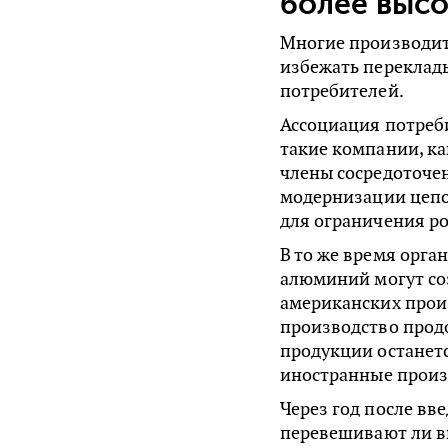
более высо
Многие производит
избежать переклад
потребителей.
Ассоциация потреби
такие компании, как
члены сосредоточе
модернизации цепо
для ограничения ро
В то же время орга
алюминий могут со
американских прои
производство продо
продукции останет
иностранные произ
Через год после вв
перевешивают ли в