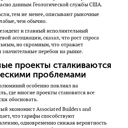
гласно данным Геологической службы США.
асли, тем не менее, описывают рыночные
слабые, чем обычно.
резидент и главный исполнительный
ой ассоциации, сказал, что рост спроса
льным, но скромным, что отражает
и значительные перебои на рынке.
ные проекты сталкиваются
ческими проблемами
а алюминий особенно повлиял на
ль, где многие проекты становится все
ски обосновать.
ый экономист Associated Builders and
ждает, что тарифы способствуют
лению, одновременно снижая вероятность