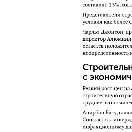
составило 13%, со
Представители отр
условия как более 
Чарльз Джонсон, п
директор Алюминиев
остается положите
неопределенность 
Строитель
с экономи
Резкий рост цен н
строительную отрас
труднее экономиче
Анирбан Басу, главн
Contractors, утвер
инфляционному дав