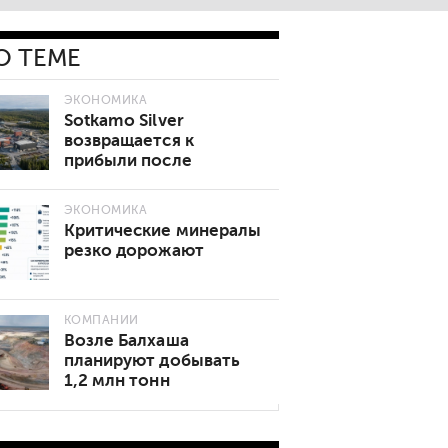
О ТЕМЕ
ЭКОНОМИКА
Sotkamo Silver
возвращается к
прибыли после
рекордного квартала
ЭКОНОМИКА
Критические минералы
резко дорожают
КОМПАНИИ
Возле Балхаша
планируют добывать
1,2 млн тонн
золотосодержащей
руды в год