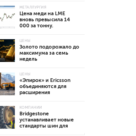
МЕТАЛЛУРГИЯ
Цена меди на LME
вновь превысила 14
000 за тонну.
Основные причины
роста
ЦЕНЫ
Золото подорожало до
максимума за семь
недель
ЦЕНЫ
«Эпирок» и Ericsson
объединяются для
расширения
возможностей
подключения 5G в
КОМПАНИИ
горнодобывающей
Bridgestone
промышленности
устанавливает новые
стандарты шин для
подземных горных