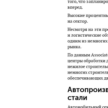
того, что запланир
вперед.
Высокие процентны
на сектор.
Несмотря на эти пр
и логистические об
одним из немногих
рынка.
По данным Associate
центры обработки д
нежилое строительс
немногих строител
обеспечивающих дв
Автопроиз
стали
Автомобильный сек