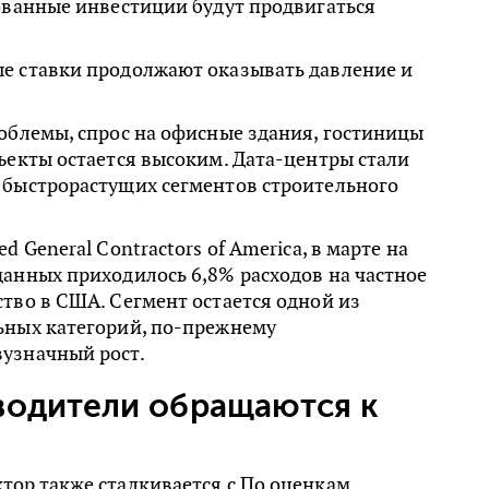
ованные инвестиции будут продвигаться
е ставки продолжают оказывать давление и
облемы, спрос на офисные здания, гостиницы
ъекты остается высоким. Дата-центры стали
 быстрорастущих сегментов строительного
d General Contractors of America, в марте на
анных приходилось 6,8% расходов на частное
тво в США. Сегмент остается одной из
ьных категорий, по-прежнему
узначный рост.
водители обращаются к
тор также сталкивается с По оценкам