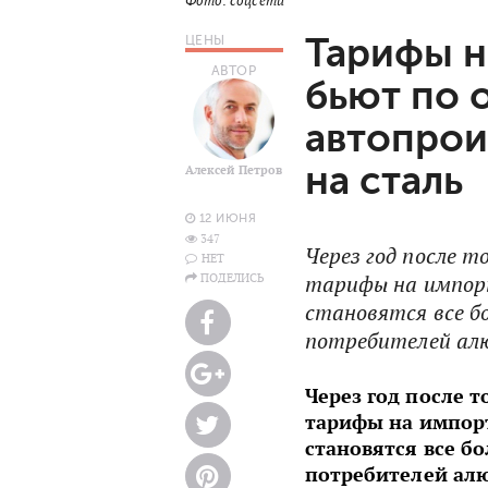
Фото: соцсети
Тарифы н
ЦЕНЫ
АВТОР
бьют по 
автопрои
на сталь
Алексей Петров
12 ИЮНЯ
347
Через год после 
НЕТ
ПОДЕЛИСЬ
тарифы на импор
становятся все б
потребителей алю
Через год после 
тарифы на импорт
становятся все б
потребителей алю