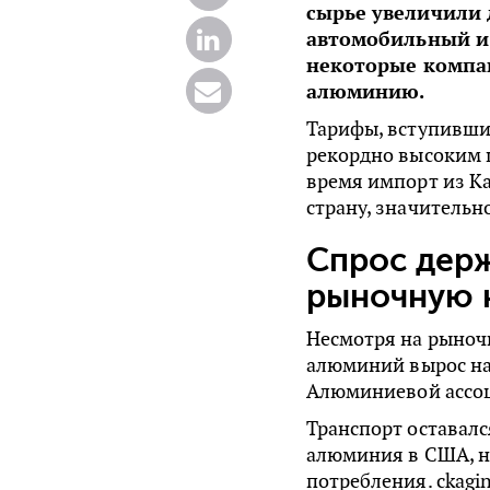
сырье увеличили 
автомобильный и 
некоторые компа
алюминию.
Тарифы, вступившие
рекордно высоким 
время импорт из К
страну, значительн
Спрос держ
рыночную 
Несмотря на рыноч
алюминий вырос на 
Алюминиевой ассо
Транспорт оставал
алюминия в США, н
потребления. ckagin