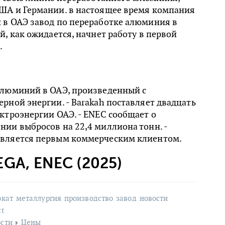
ША и Германии. в настоящее время компания
 в ОАЭ завод по переработке алюминия в
й, как ожидается, начнет работу в первой
.
алюминий в ОАЭ, произведенный с
рной энергии. - Barakah поставляет двадцать
ктроэнергии ОАЭ. - ENEC сообщает о
ии выбросов на 22,4 миллиона тонн. -
вляется первым коммерческим клиентом.
EGA, ENEC (2025)
окат
металлургия
производство
завод
новости
rt
сти
Цены