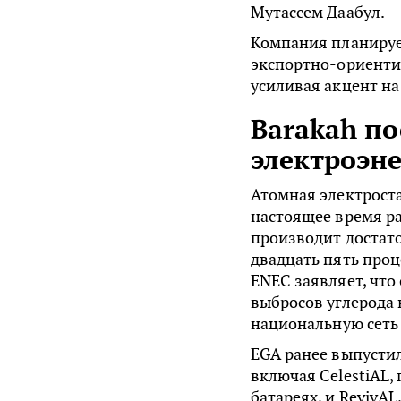
Мутассем Даабул.
Компания планируе
экспортно-ориенти
усиливая акцент на
Barakah по
электроэн
Атомная электроста
настоящее время р
производит достат
двадцать пять проц
ENEC заявляет, что
выбросов углерода 
национальную сеть и
EGA ранее выпусти
включая CelestiAL,
батареях, и RevivA