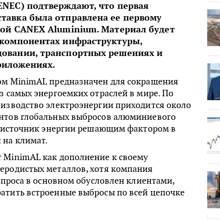
ENEC) подтверждают, что первая
тавка была отправлена ее первому
кой CANEX Aluminium. Материал будет
 компонентах инфраструктуры,
довании, транспортных решениях и
риложениях.
ом MinimAL предназначен для сокращения
з самых энергоемких отраслей в мире. По
оизводство электроэнергии приходится около
нтов глобальных выбросов алюминиевого
ет источник энергии решающим фактором в
 на климат.
 MinimAL как дополнение к своему
еродистых металлов, хотя компания
 спроса в основном обусловлен клиентами,
атить встроенные выбросы по всей цепочке