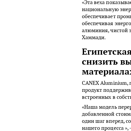
«Эта веха показыва
национальную энер
обеспечивает про
обеспечивая энерго
алюминия, чистой э
Хаммади.
Египетска
снизить в
материала
CANEX Aluminium, п
продукт поддержив
встроенных в собст
«Наша модель пере
добавленной стоимо
один шаг вперед, с
нашего процесса »