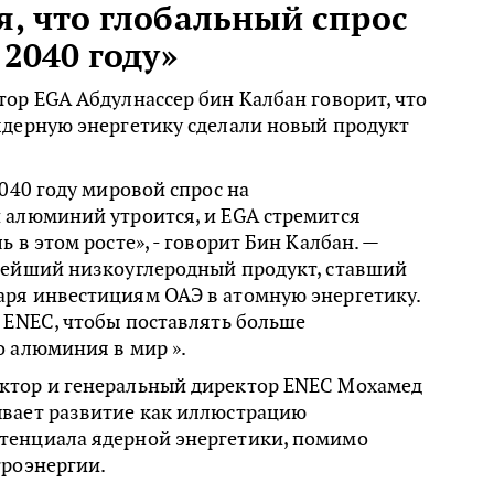
, что глобальный спрос
 2040 году»
ор EGA Абдулнассер бин Калбан говорит, что
ядерную энергетику сделали новый продукт
2040 году мировой спрос на
 алюминий утроится, и EGA стремится
 в этом росте», - говорит Бин Калбан. —
вейший низкоуглеродный продукт, ставший
ря инвестициям ОАЭ в атомную энергетику.
 ENEC, чтобы поставлять больше
о алюминия в мир ».
тор и генеральный директор ENEC Мохамед
вает развитие как иллюстрацию
енциала ядерной энергетики, помимо
троэнергии.