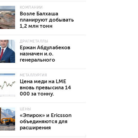
КОМПАНИИ
Возле Балхаша
планируют добывать
1,2 млн тонн
золотосодержащей
руды в год
ДРАГМЕТАЛЛЫ
Ержан Абдулабеков
назначен и.о.
генерального
директора «Казхрома»
МЕТАЛЛУРГИЯ
Цена меди на LME
вновь превысила 14
000 за тонну.
Основные причины
роста
ЦЕНЫ
«Эпирок» и Ericsson
объединяются для
расширения
возможностей