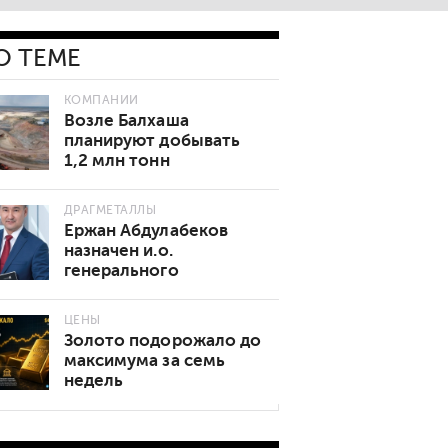
О ТЕМЕ
КОМПАНИИ
Возле Балхаша
планируют добывать
1,2 млн тонн
золотосодержащей
руды в год
ДРАГМЕТАЛЛЫ
Ержан Абдулабеков
назначен и.о.
генерального
директора «Казхрома»
ЦЕНЫ
Золото подорожало до
максимума за семь
недель