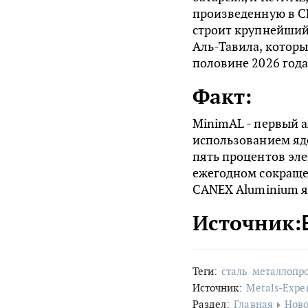
произведенную в С
строит крупнейший
Аль-Тавила, которы
половине 2026 года
Факт:
MinimAL - первый 
использованием яде
пять процентов эле
ежегодном сокращен
CANEX Aluminium я
Источник:
Теги:
сталь
металлопр
Источник:
Metals-Expe
Раздел:
Главная
Ново