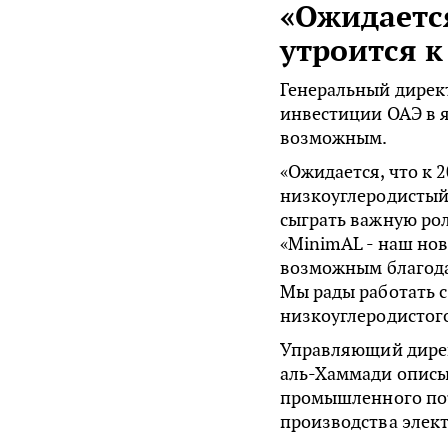
«Ожидается
утроится к
Генеральный директ
инвестиции ОАЭ в 
возможным.
«Ожидается, что к 
низкоуглеродистый
сыграть важную роль
«MinimAL - наш но
возможным благода
Мы рады работать с
низкоуглеродистог
Управляющий дирек
аль-Хаммади описы
промышленного пот
производства элек