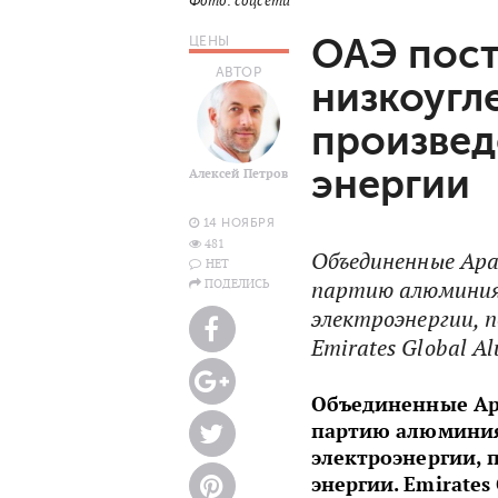
Фото: соцсети
ОАЭ пост
ЦЕНЫ
АВТОР
низкоугл
произвед
энергии
Алексей Петров
14 НОЯБРЯ
481
Объединенные Ара
НЕТ
ПОДЕЛИСЬ
партию алюминия,
электроэнергии, 
Emirates Global A
Объединенные Ар
партию алюминия
электроэнергии, 
энергии. Emirates