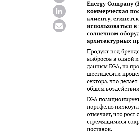
Energy Company (
коммерческая пос
клиенту, египетс
использоваться в
солнечном обору
архитектурных п
Продукт под бренд
выбросов в одной и
данным EGA, на пр
шестидесяти проце
сектора, что дела
общем воздействии
EGA позиционирует
портфелю низкоугл
отмечает, что рост
стремящимися сокр
поставок.