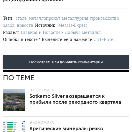
Теги:
сталь
металлопрокат
металлургия
производство
завод
новости
Источник:
Metals-Expert
Раздел:
Главная
Новости
Добыча металлов
Ошибка в тексте?
Выделите её и нажмите
Ctrl+Enter
Посмотреть или добавить комментарии
ПО ТЕМЕ
ЭКОНОМИКА
Sotkamo Silver возвращается к
прибыли после рекордного квартала
ЭКОНОМИКА
Критические минералы резко