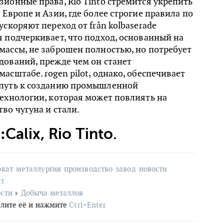
ионные права, Rio Tinto стремится укрепить
 Европе и Азии, где более строгие правила по
ускоряют переход от från kolbaserade
 подчеркивает, что подход, основанный на
ассы, не заброшен полностью, но потребует
дований, прежде чем он станет
асштабе. rogen pilot, однако, обеспечивает
путь к созданию промышленной
ехнологии, которая может повлиять на
во чугуна и стали.
:
Calix, Rio Tinto.
окат
металлургия
производство
завод
новости
rt
сти
Добыча металлов
лите её и нажмите
Ctrl+Enter