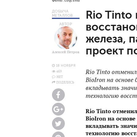
Фото: соцсети
Rio Tinto
ДОБЫЧА
МЕТАЛЛОВ
восстано
АВТОР
железа, 
проект п
Алексей Петров
18 НОЯБРЯ
Rio Tinto отмени
469
НЕТ
BioIron на основе
ПОДЕЛИСЬ
вкладывать значи
технологию восст
Rio Tinto отмен
BioIron на основе
вкладывать значи
технологию восст