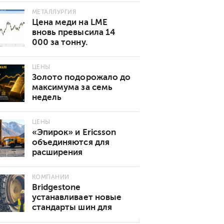
МЕТАЛЛУРГИЯ
Цена меди на LME
вновь превысила 14
000 за тонну.
Основные причины
роста
ЦЕНЫ
Золото подорожало до
максимума за семь
недель
ЦЕНЫ
«Эпирок» и Ericsson
объединяются для
расширения
возможностей
подключения 5G в
КОМПАНИИ
горнодобывающей
Bridgestone
промышленности
устанавливает новые
стандарты шин для
подземных горных