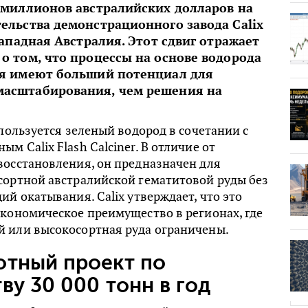
 миллионов австралийских долларов на
ельства демонстрационного завода Calix
Западная Австралия. Этот сдвиг отражает
о том, что процессы на основе водорода
мя имеют больший потенциал для
асштабирования, чем решения на
спользуется зеленый водород в сочетании с
м Calix Flash Calciner. В отличие от
восстановления, он предназначен для
сортной австралийской гематитовой руды без
ий окатывания. Calix утверждает, что это
кономическое преимущество в регионах, где
 или высокосортная руда ограничены.
отный проект по
ву 30 000 тонн в год