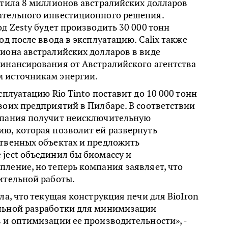
атила 8 миллионов австралийских долларов
ательного инвестиционного решения.
од Zesty будет производить 30 000 тонн
од после ввода в эксплуатацию. Calix также
иона австралийских долларов в виде
финансирования от Австралийского агентства
 источникам энергии.
сплуатацию Rio Tinto поставит до 10 000 тонн
воих предприятий в Пилбаре. В соответствии
мпания получит неисключительную
ю, которая позволит ей развернуть
ственных объектах и предложить
ject объединил бы биомассу и
ление, но теперь компания заявляет, что
ительной работы.
ла, что текущая конструкция печи для BioIron
льной разработки для минимизации
 и оптимизации ее производительности», -