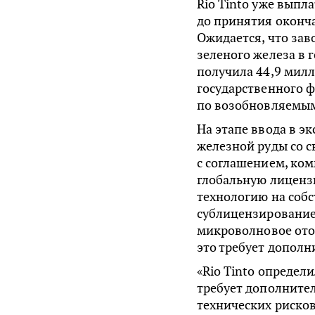
Rio Tinto уже выпл
до принятия оконч
Ожидается, что зав
зеленого железа в г
получила 44,9 милл
государственного 
по возобновляемым
На этапе ввода в эк
железной руды со с
с соглашением, ко
глобальную лицензи
технологию на соб
сублицензирование 
микроволновое отоп
это требует дополн
«Rio Tinto определи
требует дополните
технических рисков