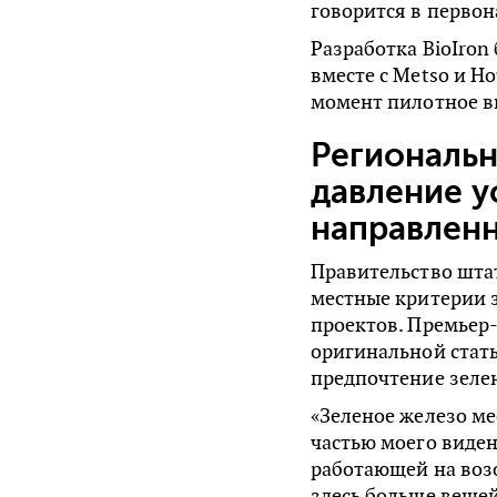
говорится в перво
Разработка BioIron
вместе с Metso и Н
момент пилотное в
Региональн
давление 
направлен
Правительство шта
местные критерии 
проектов. Премьер
оригинальной стать
предпочтение зелен
«Зеленое железо м
частью моего виден
работающей на воз
здесь больше вещей»