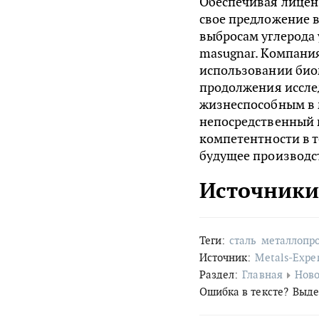
Обеспечивая лиценз
свое предложение в
выбросам углерода 
masugnar. Компания
использовании биом
продолжения иссле
жизнеспособным в м
непосредственный 
компетентности в т
будущее производст
Источники
Теги:
сталь
металлопр
Источник:
Metals-Expe
Раздел:
Главная
Ново
Ошибка в тексте?
Выде