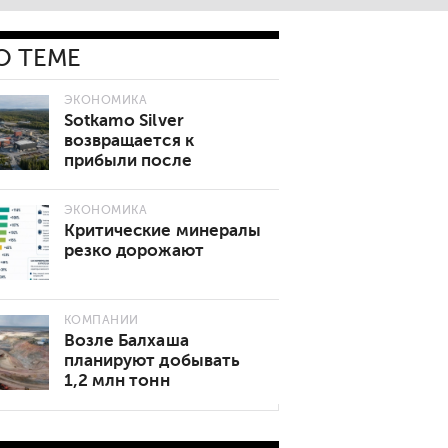
О ТЕМЕ
ЭКОНОМИКА
Sotkamo Silver
возвращается к
прибыли после
рекордного квартала
ЭКОНОМИКА
Критические минералы
резко дорожают
КОМПАНИИ
Возле Балхаша
планируют добывать
1,2 млн тонн
золотосодержащей
руды в год