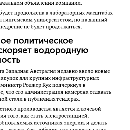
начальном объявлении компании.
 будет продолжена в лабораторных масштабах
оттингемским университетом, но на данный
недрение не будет продолжаться.
ое политическое
ускоряет водородную
ность
та Западная Австралия недавно ввело новые
закупок для крупных инфраструктурных
-министр Роджер Кук подчеркнул в
е, что его администрация намерена отдавать
ой стали в публичных тендерах.
естного производства является ключевой
ия того, как стать электростанцией,
обновляемых источниках энергии, и делать
, - сказал Кук, добавив, что правительство