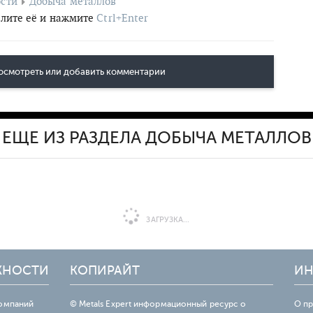
сти
Добыча металлов
лите её и нажмите
Ctrl+Enter
осмотреть или добавить комментарии
ЕЩЕ ИЗ РАЗДЕЛА ДОБЫЧА МЕТАЛЛОВ
ЗАГРУЗКА...
ЖНОСТИ
КОПИРАЙТ
ИН
омпаний
© Metals Expert информационный ресурс о
О п