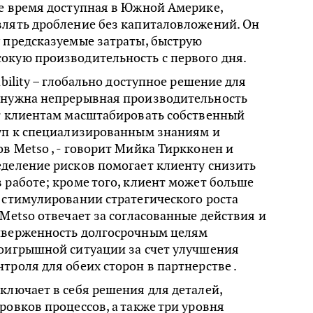
ее время доступная в Южной Америке,
влять дробление без капиталовложений. Он
 предсказуемые затраты, быструю
окую производительность с первого дня.
ability – глобально доступное решение для
 нужна непрерывная производительность
ет клиентам масштабировать собственный
туп к специализированным знаниям и
в Metso , - говорит Мийка Тиркконен и
еделение рисков помогает клиенту снизить
 работе; кроме того, клиент может больше
 стимулировании стратегического роста
 Metso отвечает за согласованные действия и
иверженность долгосрочным целям
роигрышной ситуации за счет улучшения
троля для обеих сторон в партнерстве .
ключает в себя решения для деталей,
ровков процессов, а также три уровня