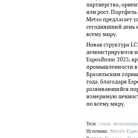
партнерства, орие
или рост. Портфел
Metso предлагает у
сегодняшний день и
всему миру.
Новая структура L
демонстрируются на
Exposibram 2025, 
промышленности в 
Бразильским горны
года. благодаря Ex
развивающийся пор
измеримую ценност
по всему миру.
Теги:
сталь
металлопр
Источник:
Metals-Expe