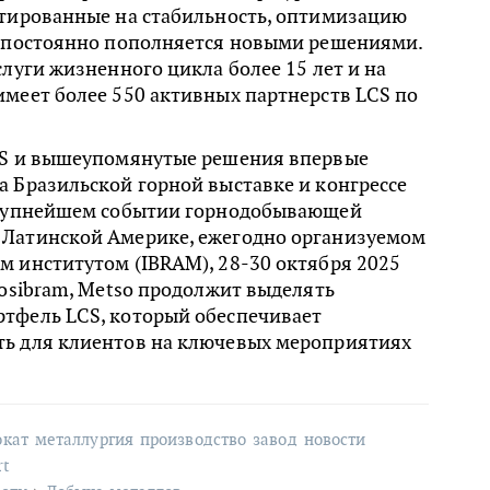
нтированные на стабильность, оптимизацию
ь постоянно пополняется новыми решениями.
слуги жизненного цикла более 15 лет и на
меет более 550 активных партнерств LCS по
CS и вышеупомянутые решения впервые
 Бразильской горной выставке и конгрессе
крупнейшем событии горнодобывающей
Латинской Америке, ежегодно организуемом
м институтом (IBRAM), 28-30 октября 2025
posibram, Metso продолжит выделять
тфель LCS, который обеспечивает
ь для клиентов на ключевых мероприятиях
окат
металлургия
производство
завод
новости
rt