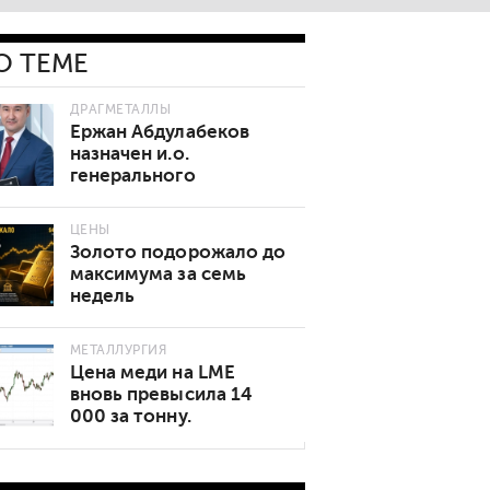
О ТЕМЕ
ДРАГМЕТАЛЛЫ
Ержан Абдулабеков
назначен и.о.
генерального
директора «Казхрома»
ЦЕНЫ
Золото подорожало до
максимума за семь
недель
МЕТАЛЛУРГИЯ
Цена меди на LME
вновь превысила 14
000 за тонну.
Основные причины
роста