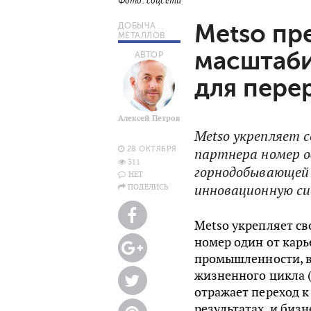
Фото: соцсети
Metso пр
ДОБЫЧА
МЕТАЛЛОВ
масштаб
АВТОР
для пере
Алексей Петров
Metso укрепляет с
28 ОКТЯБРЯ
партнера номер о
311
горнодобывающей
НЕТ
инновационную си
ПОДЕЛИСЬ
Metso укрепляет св
номер один от кар
промышленности, в
жизненного цикла 
отражает переход 
результатах, и би