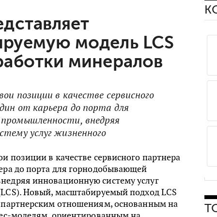
К
едставляет
ируемую модель LCS
работки минералов
вои позиции в качестве сервисного
дин от карьера до порта для
 промышленности, внедряя
стему услуг жизненного
ои позиции в качестве сервисного партнера
ьера до порта для горнодобывающей
недряя инновационную систему услуг
(LCS). Новый, масштабируемый подход LCS
к партнерским отношениям, основанным на
Т
знес-моделям, ориентированным на