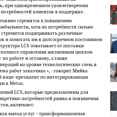
ь, при одновременном удовлетворении
 потребностей клиентов в поддержке.
тоянно стремятся к повышению
рибыльности, хотя их потребности сильно
o стремится поддерживать различные
ов и помогать им в долгосрочном постоянном
труктура LCS охватывает от поставки
о полного управления жизненным циклом
 по работе и останову, а также
ераций на уровне технологических схем, в
ема работ заказчика », - говорит Мийка
й вице-президент по интегрированным
м в Metso.
ений LCS, которые предназначены для
нкретных потребностей рынка и повышения
нтов, включают:
как выход услуг – трансформационная