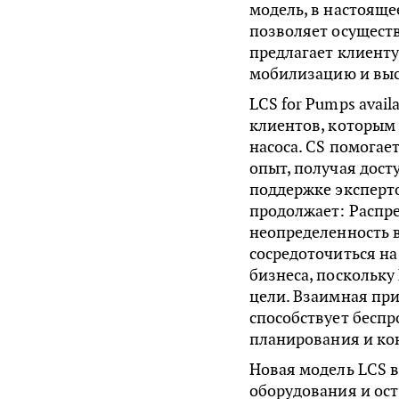
модель, в настоящ
позволяет осущест
предлагает клиенту
мобилизацию и выс
LCS for Pumps avail
клиентов, которым
насоса. CS помога
опыт, получая дос
поддержке эксперто
продолжает: Распр
неопределенность в
сосредоточиться на
бизнеса, поскольку
цели. Взаимная пр
способствует бесп
планирования и кон
Новая модель LCS в
оборудования и ост