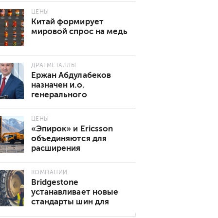
ЦЕНЫ
Китай формирует
мировой спрос на медь
ДРАГМЕТАЛЛЫ
Ержан Абдулабеков
назначен и.о.
генерального
директора «Казхрома»
ЦЕНЫ
«Эпирок» и Ericsson
объединяются для
расширения
возможностей
подключения 5G в
КОМПАНИИ
горнодобывающей
Bridgestone
промышленности
устанавливает новые
стандарты шин для
подземных горных