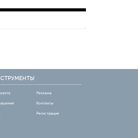
подключения 5G в
горнодобывающей
промышленности
СТРУМЕНТЫ
роекте
Реклама
лашение
Контакты
д
Регистрация