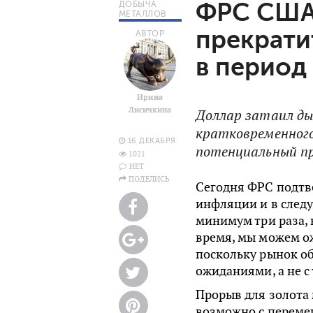
ФРС США 
ДОБЫЧА
МЕТАЛЛОВ
прекрати
АВТОР
в период
Ирина
Лисичкина
Доллар затаил ды
кратковременного
16 ДЕКАБРЯ
потенциальный п
1021
НЕТ
ПОДЕЛИСЬ
Сегодня ФРС подтве
инфляции и в след
минимум три раза,
время, мы можем о
поскольку рынок об
ожиданиями, а не с
Прорыв для золота 
возможно с переме