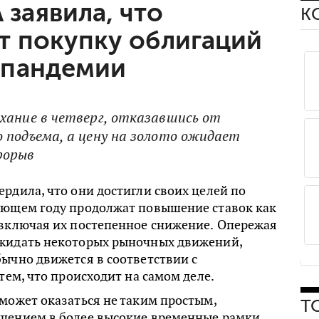
заявила, что
К
т покупку облигаций
 пандемии
хание в четверг, отказавшись от
 подъема, а цену на золото ожидает
рорыв
рдила, что они достигли своих целей по
ующем году продолжат повышение ставок как
 включая их постепенное снижение. Опережая
жидать некоторых рыночных движений,
ычно движется в соответствии с
 тем, что происходит на самом деле.
может оказаться не таким простым,
Т
щением в более высокие временные рамки,