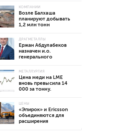
КОМПАНИИ
Возле Балхаша
планируют добывать
1,2 млн тонн
золотосодержащей
руды в год
ДРАГМЕТАЛЛЫ
Ержан Абдулабеков
назначен и.о.
генерального
директора «Казхрома»
МЕТАЛЛУРГИЯ
Цена меди на LME
вновь превысила 14
000 за тонну.
Основные причины
роста
ЦЕНЫ
«Эпирок» и Ericsson
объединяются для
расширения
возможностей