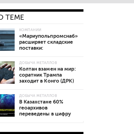
О ТЕМЕ
КОМПАНИИ
«Мариупольпромснаб»
расширяет складские
поставки:
востребованные марки
стали теперь в наличии
ДОБЫЧА МЕТАЛЛОВ
Колтан взамен на мир:
соратник Трампа
заходит в Конго (ДРК)
ДОБЫЧА МЕТАЛЛОВ
В Казахстане 60%
геоархивов
переведены в цифру