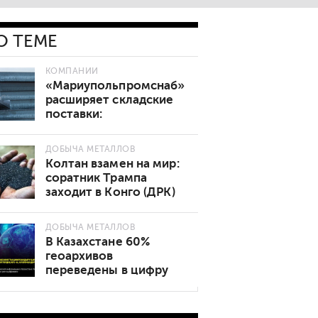
О ТЕМЕ
КОМПАНИИ
«Мариупольпромснаб»
расширяет складские
поставки:
востребованные марки
стали теперь в наличии
ДОБЫЧА МЕТАЛЛОВ
Колтан взамен на мир:
соратник Трампа
заходит в Конго (ДРК)
ДОБЫЧА МЕТАЛЛОВ
В Казахстане 60%
геоархивов
переведены в цифру