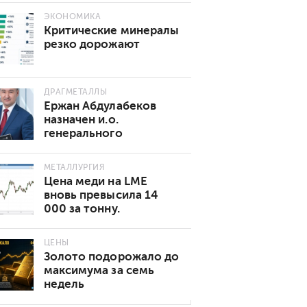
ЭКОНОМИКА
Критические минералы
резко дорожают
ДРАГМЕТАЛЛЫ
Ержан Абдулабеков
назначен и.о.
генерального
директора «Казхрома»
МЕТАЛЛУРГИЯ
Цена меди на LME
вновь превысила 14
000 за тонну.
Основные причины
роста
ЦЕНЫ
Золото подорожало до
максимума за семь
недель