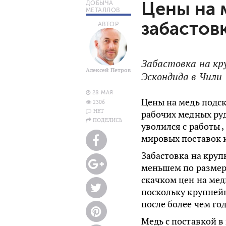
Цены на м
ДОБЫЧА
МЕТАЛЛОВ
забастов
АВТОР
Забастовка на кр
Алексей Петров
Эскондида в Чили
28 МАЯ
Цены на медь подск
2306
НЕТ
рабочих медных руд
ПОДЕЛИСЬ
уволился с работы 
мировых поставок 
Забастовка на кру
меньшем по размер
скачком цен на мед
поскольку крупней
после более чем го
Медь с поставкой в 