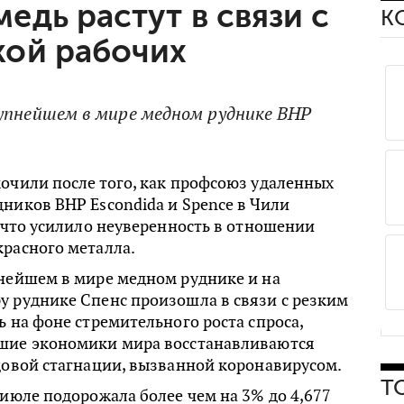
едь растут в связи с
К
кой рабочих
упнейшем в мире медном руднике BHР
очили после того, как профсоюз удаленных
ников BHP Escondida и Spence в Чили
, что усилило неуверенность в отношении
красного металла.
пнейшем в мире медном руднике и на
у руднике Спенс произошла в связи с резким
ь на фоне стремительного роста спроса,
шие экономики мира восстанавливаются
довой стагнации, вызванной коронавирусом.
Т
​​июле подорожала более чем на 3% до 4,677