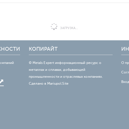
ЗАГРУЗКА...
ЖНОСТИ
КОПИРАЙТ
ИН
омпаний
© Metals Expert информационный ресурс о
О п
металлах и сплавах, добывающей
Сог
промышленности и отраслевых компаниях.
Вхо
Сделано в
Mariupol.Site