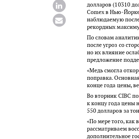
долларов (10310 дол
Comex в Нью-Йорке
наблюдаемую после 
рекордных максиму
По словам аналитик
после угроз со сто
но их влияние осла
предложение подд
«Медь смогла откор
поправка. Основная 
конце года цены, в
Во вторник CIBC по
к концу года цены н
550 долларов за тон
«По мере того, как
рассматриваем вос
дополнительное го