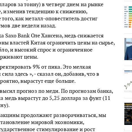
ларов за тонну) в четверг днем ​​на рынке
, изменив тенденцию к снижению,
того, как металл-оповеститель достиг
мов две недели назад.
а Saxo Bank Оле Хансена, медь снижается
роны властей Китая ограничить цены на сырье,
бло, и высокий спрос и ограниченное
ерживают цены.
ректировать 9% от пика. Это мелкая
сила здесь », - сказал он, добавив, что в
ероятно, вырастут еще больше.
высил прогноз по меди. По прогнозам банка,
а медь вырастут до 5,25 доллара за фунт (11
ну).
 вакцины продолжают разворачиваться, мы
становление мировой экономики,
сударственное стимулирование и рост