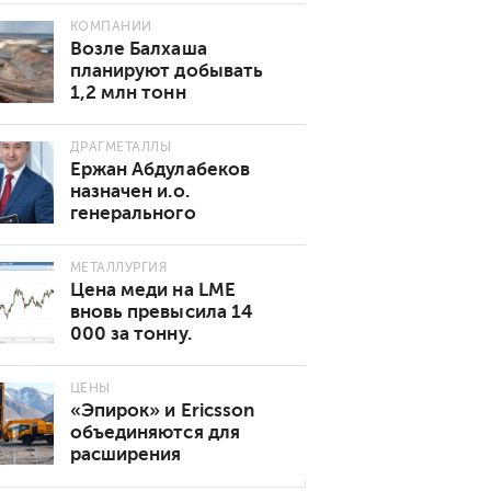
КОМПАНИИ
Возле Балхаша
планируют добывать
1,2 млн тонн
золотосодержащей
руды в год
ДРАГМЕТАЛЛЫ
Ержан Абдулабеков
назначен и.о.
генерального
директора «Казхрома»
МЕТАЛЛУРГИЯ
Цена меди на LME
вновь превысила 14
000 за тонну.
Основные причины
роста
ЦЕНЫ
«Эпирок» и Ericsson
объединяются для
расширения
возможностей