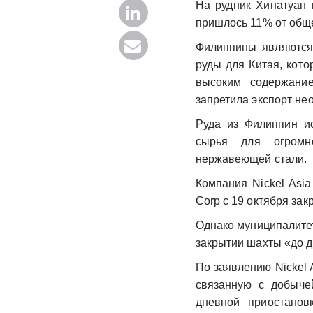
На рудник Хинатуан 
пришлось 11% от обще
Филиппины являются
руды для Китая, кот
высоким содержани
запретила экспорт н
Руда из Филиппин ис
сырья для огромн
нержавеющей стали.
Компания Nickel Asia
Corp с 19 октября зак
Однако муниципалитет
закрытии шахты «до 
По заявлению Nickel 
связанную с добыче
дневной приостанов