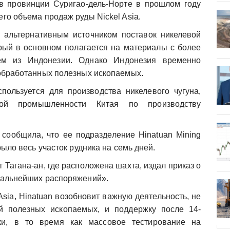
в провинции Суригао-дель-Норте в прошлом году
го объема продаж руды Nickel Asia.
 альтернативным источником поставок никелевой
орый в основном полагается на материалы с более
ем из Индонезии. Однако Индонезия временно
еобработанных полезных ископаемых.
пользуется для производства никелевого чугуна,
ой промышленности Китая по производству
 сообщила, что ее подразделение Hinatuan Mining
рыло весь участок рудника на семь дней.
 Тагана-ан, где расположена шахта, издал приказ о
дальнейших распоряжений».
Asia, Hinatuan возобновит важную деятельность, не
й полезных ископаемых, и поддержку после 14-
ки, в то время как массовое тестирование на