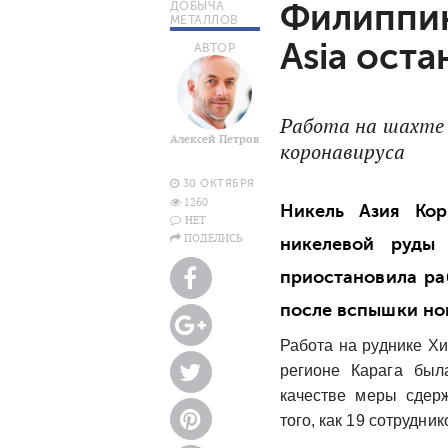
Филиппин
ДОБЫЧА
МЕТАЛЛОВ
Asia ост
АВТОР
Работа на шахте
Алексей Петров
коронавируса
30 ОКТЯБРЯ
1260
Никель Азия Кор
НЕТ
ПОДЕЛИСЬ
никелевой руды 
приостановила ра
после вспышки но
Работа на руднике Хи
регионе Карага был
качестве меры сдер
того, как 19 сотрудни