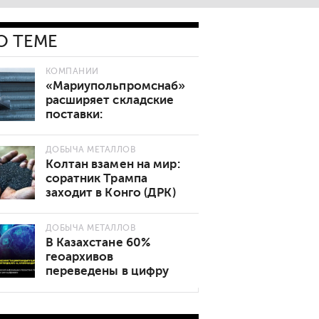
О ТЕМЕ
КОМПАНИИ
«Мариупольпромснаб»
расширяет складские
поставки:
востребованные марки
стали теперь в наличии
ДОБЫЧА МЕТАЛЛОВ
Колтан взамен на мир:
соратник Трампа
заходит в Конго (ДРК)
ДОБЫЧА МЕТАЛЛОВ
В Казахстане 60%
геоархивов
переведены в цифру