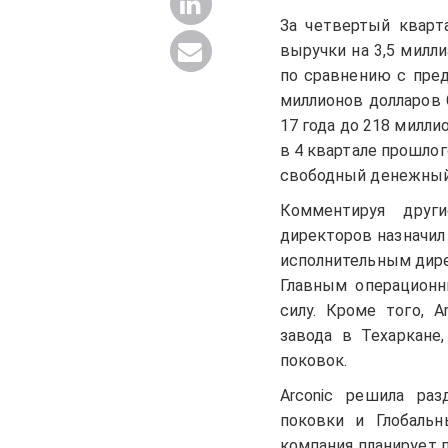
За четвертый кварт
выручки на 3,5 милл
по сравнению с пре
миллионов долларов 
17 года до 218 милли
в 4 квартале прошло
свободный денежный 
Комментируя друг
директоров назначил
исполнительным дире
Главным операцион
силу. Кроме того, A
завода в Техаркане,
поковок.
Arconic решила ра
поковки и Глобальн
компания планирует 