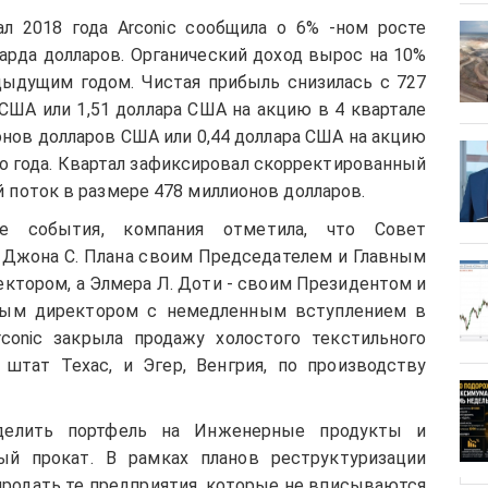
ал 2018 года Arconic сообщила о 6% -ном росте
иарда долларов. Органический доход вырос на 10%
дыдущим годом. Чистая прибыль снизилась с 727
США или 1,51 доллара США на акцию в 4 квартале
онов долларов США или 0,44 доллара США на акцию
го года. Квартал зафиксировал скорректированный
поток в размере 478 миллионов долларов.
ие события, компания отметила, что Совет
 Джона С. Плана своим Председателем и Главным
ктором, а Элмера Л. Доти - своим Президентом и
ным директором с немедленным вступлением в
rconic закрыла продажу холостого текстильного
 штат Техас, и Эгер, Венгрия, по производству
зделить портфель на Инженерные продукты и
ый прокат. В рамках планов реструктуризации
продать те предприятия, которые не вписываются