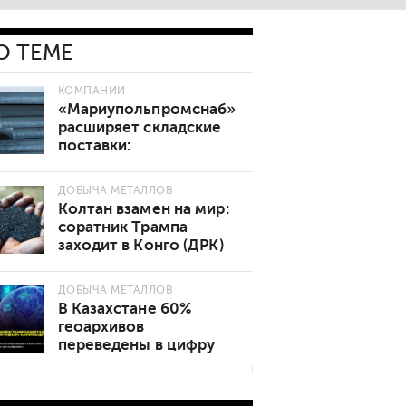
О ТЕМЕ
КОМПАНИИ
«Мариупольпромснаб»
расширяет складские
поставки:
востребованные марки
стали теперь в наличии
ДОБЫЧА МЕТАЛЛОВ
Колтан взамен на мир:
соратник Трампа
заходит в Конго (ДРК)
ДОБЫЧА МЕТАЛЛОВ
В Казахстане 60%
геоархивов
переведены в цифру