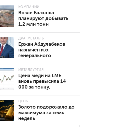
КОМПАНИИ
Возле Балхаша
планируют добывать
1,2 млн тонн
золотосодержащей
руды в год
ДРАГМЕТАЛЛЫ
Ержан Абдулабеков
назначен и.о.
генерального
директора «Казхрома»
МЕТАЛЛУРГИЯ
Цена меди на LME
вновь превысила 14
000 за тонну.
Основные причины
роста
ЦЕНЫ
Золото подорожало до
максимума за семь
недель