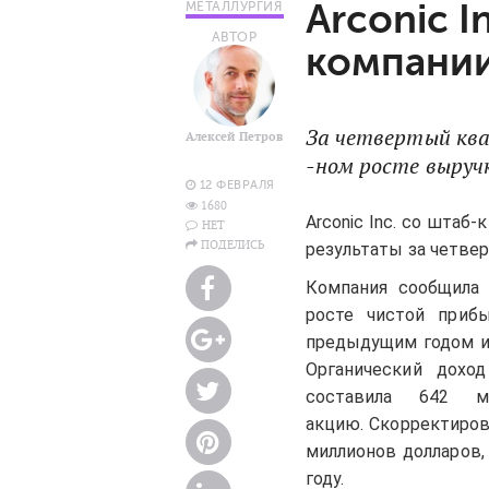
Arconic I
МЕТАЛЛУРГИЯ
АВТОР
компани
За четвертый ква
Алексей Петров
-ном росте выручк
12 ФЕВРАЛЯ
1680
Arconic Inc. со шта
НЕТ
ПОДЕЛИСЬ
результаты за четвер
Компания сообщила 
росте чистой приб
предыдущим годом и 
Органический дохо
составила 642 м
акцию. Скорректиров
миллионов долларов,
году.