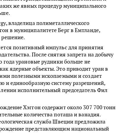
 таких же явных процедур муниципального
ьше.
rgy, владелица полиметаллического
он в муниципалитете Берг в Емтланде,
 решение.
яется позитивный импульс для принятия
дательства. После снятия запрета на добычу
го года урановые рудники больше не
ак ядерные объекты. Это приводит уран в
угими полезными ископаемыми и создает
ую и единообразную систему разрешений,
явлении исполнительный председатель Фил
ождение Хэггон содержит около 307 700 тонн
чительные количества поташа и ванадия.
Геологическая служба Швеции предложила
торождение представляющим национальный