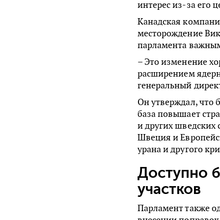
интерес из-за его 
Канадская компания
месторождение Вик
парламента важны
– Это изменение х
расширением ядерн
генеральный директ
Он утверждал, что
база повышает стр
и других шведских
Швеция и Европейс
урана и другого кр
Доступно 
участков
Парламент также о
внесении поправок