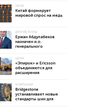
ЦЕНЫ
Китай формирует
мировой спрос на медь
ДРАГМЕТАЛЛЫ
Ержан Абдулабеков
назначен и.о.
генерального
директора «Казхрома»
ЦЕНЫ
«Эпирок» и Ericsson
объединяются для
расширения
возможностей
подключения 5G в
КОМПАНИИ
горнодобывающей
Bridgestone
промышленности
устанавливает новые
стандарты шин для
подземных горных