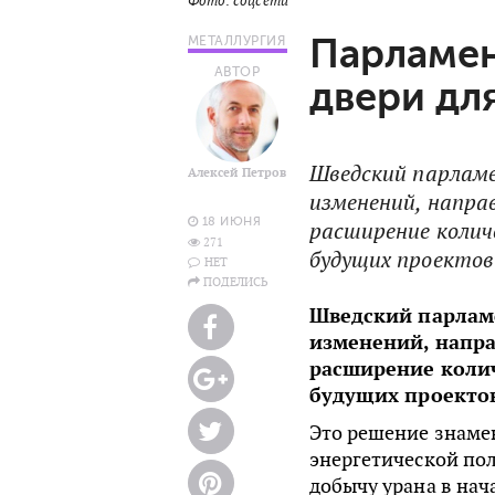
Фото: соцсети
Парламен
МЕТАЛЛУРГИЯ
АВТОР
двери дл
Шведский парламе
Алексей Петров
изменений, напра
18 ИЮНЯ
расширение колич
271
будущих проекто
НЕТ
ПОДЕЛИСЬ
Шведский парлам
изменений, напр
расширение колич
будущих проектов
Это решение знаме
энергетической по
добычу урана в нач