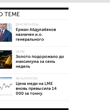
О ТЕМЕ
ДРАГМЕТАЛЛЫ
Ержан Абдулабеков
назначен и.о.
генерального
директора «Казхрома»
ЦЕНЫ
Золото подорожало до
максимума за семь
недель
МЕТАЛЛУРГИЯ
Цена меди на LME
вновь превысила 14
000 за тонну.
Основные причины
роста