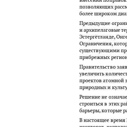
позволяющих рассм
более широком диа
Предыдущие огран
и архипелаговые те
Эстергётланде, Онг
Ограничения, кото
существующими пр
прибрежных региона
Правительство заявл
увеличить количес
проектов атомной э
природных и культ
Решение не означае
строиться в этих р
барьеры, которые 
В настоящее время
реакторов, располо