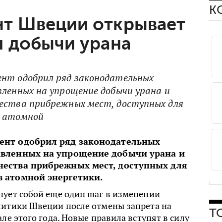
К
т Швеции открывает
я добычи урана
нт одобрил ряд законодательных
вленных на упрощение добычи урана и
ества прибрежных мест, доступных для
в атомной
ент одобрил ряд законодательных
авленных на упрощение добычи урана и
ества прибрежных мест, доступных для
 атомной энергетики.
нует собой еще один шаг в изменении
литики Швеции после отмены запрета на
Т
але этого года. Новые правила вступят в силу