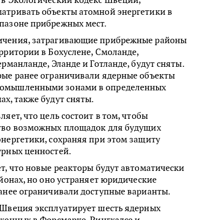
атривать объекты атомной энергетики в
пазоне прибрежных мест.
ичения, затрагивающие прибрежные районы
рритории в Бохуслене, Смоланде,
ерманланде, Эланде и Готланде, будут сняты.
рые ранее ограничивали ядерные объекты
омышленными зонами в определенных
х, также будут сняты.
яет, что цель состоит в том, чтобы
тво возможных площадок для будущих
нергетики, сохраняя при этом защиту
урных ценностей.
т, что новые реакторы будут автоматически
айонах, но оно устраняет юридические
ранее ограничивали доступные варианты.
 Швеция эксплуатирует шесть ядерных
женных в Форсмарке, Рингхалсе и