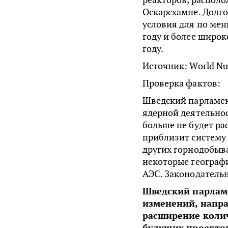
Оскарсхамне. Долг
условия для по мен
году и более широк
году.
Источник: World Nu
Проверка фактов:
Шведский парламен
ядерной деятельнос
больше не будет ра
приблизит систему 
других горнодобыв
некоторые географ
АЭС. Законодательн
Шведский парлам
изменений, напр
расширение колич
будущих проектов