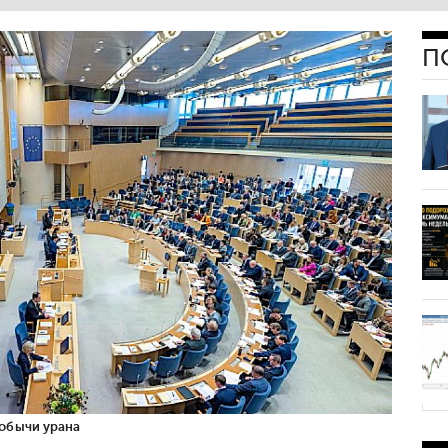
П
обычи урана