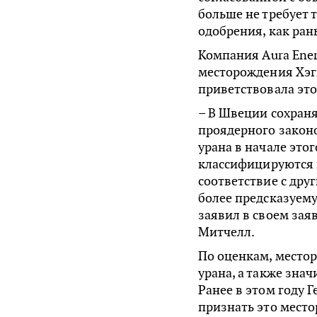
больше не требует
одобрения, как ран
Компания Aura Ene
месторождения Хэгг
приветствовала это
– В Швеции сохран
проядерного законо
урана в начале это
классифицируются к
соответствие с др
более предсказуем
заявил в своем за
Митчелл.
По оценкам, местор
урана, а также зна
Ранее в этом году 
признать это мес