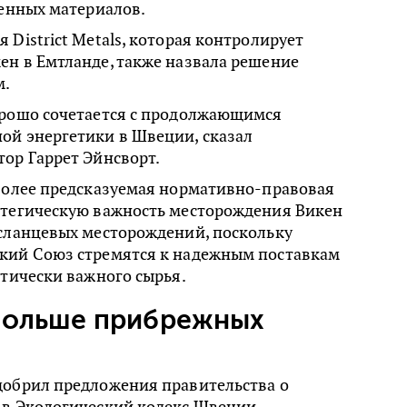
ценных материалов.
 District Metals, которая контролирует
ен в Емтланде, также назвала решение
м.
орошо сочетается с продолжающимся
ой энергетики в Швеции, сказал
ор Гаррет Эйнсворт.
 более предсказуемая нормативно-правовая
атегическую важность месторождения Викен
 сланцевых месторождений, поскольку
кий Союз стремятся к надежным поставкам
итически важного сырья.
больше прибрежных
добрил предложения правительства о
 в Экологический кодекс Швеции,