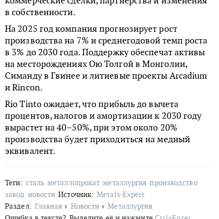
коммерческие сделки, партнёрства и изменения
в собственности.
На 2025 год компания прогнозирует рост
производства на 7% и среднегодовой темп роста
в 3% до 2030 года. Поддержку обеспечат активы
на месторождениях Ою Толгой в Монголии,
Симанду в Гвинее и литиевые проекты Arcadium
и Rincon.
Rio Tinto ожидает, что прибыль до вычета
процентов, налогов и амортизации к 2030 году
вырастет на 40–50%, при этом около 20%
производства будет приходиться на медный
эквивалент.
Теги:
сталь
металлопрокат
металлургия
производство
завод
новости
Источник:
Metals-Expert
Раздел:
Главная
Новости
Металлургия
Ошибка в тексте?
Выделите её и нажмите
Ctrl+Enter