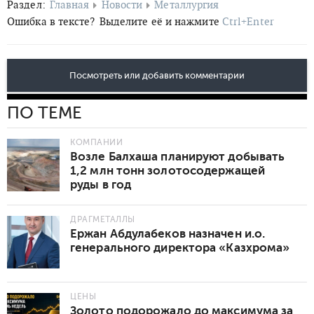
Раздел:
Главная
Новости
Металлургия
Ошибка в тексте?
Выделите её и нажмите
Ctrl+Enter
Посмотреть или добавить комментарии
ПО ТЕМЕ
КОМПАНИИ
Возле Балхаша планируют добывать
1,2 млн тонн золотосодержащей
руды в год
ДРАГМЕТАЛЛЫ
Ержан Абдулабеков назначен и.о.
генерального директора «Казхрома»
ЦЕНЫ
Золото подорожало до максимума за