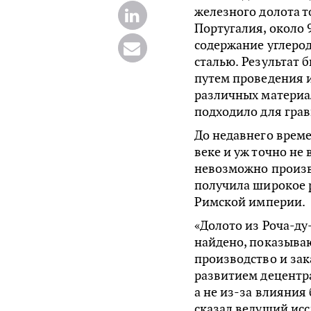
железного долота т
Португалия, около 9
содержание углерод
сталью. Результат 
путем проведения 
различных материал
подходило для гра
До недавнего време
веке и уж точно не
невозможно произво
получила широкое р
Римской империи.
«Долото из Роча-ду
найдено, показываю
производство и зак
развитием децентр
а не из-за влияния
сказал ведущий исс