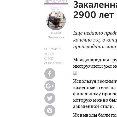
Закаленн
МЕТАЛЛУРГИЯ
АВТОР
2900 лет
Еще недавно предп
Ирина
Лисичкина
конечно же, в кон
производить зак
9 МАРТА
1524
НЕТ
Международная груп
ПОДЕЛИСЬ
инструменты уже ис
Используя геохимич
каменные стелы на
финальному бронзо
которую можно был
закаленной стали.
Их выводы были п