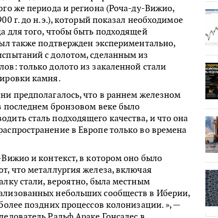
ого же периода и региона (Роча-ду-Вижио,
00 г. до н.э.), который показал необходимое
а для того, чтобы быть подходящей
был также подтвержден экспериментально,
испытаний с долотом, сделанным из
ов: только долото из закаленной стали
вировки камня.
ни предполагалось, что в раннем железном
 в последнем бронзовом веке было
дить сталь подходящего качества, и что она
аспространение в Европе только во времена
-Вижио и контекст, в котором оно было
т, что металлургия железа, включая
алку стали, вероятно, была местным
ализованных небольших сообществ в Иберии,
 более поздних процессов колонизации. », —
ледователь Ральф Араке Гонсалес в