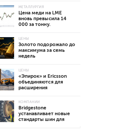
МЕТАЛЛУРГИЯ
Цена меди на LME
вновь превысила 14
000 за тонну.
Основные причины
роста
ЦЕНЫ
Золото подорожало до
максимума за семь
недель
ЦЕНЫ
«Эпирок» и Ericsson
объединяются для
расширения
возможностей
подключения 5G в
КОМПАНИИ
горнодобывающей
Bridgestone
промышленности
устанавливает новые
стандарты шин для
подземных горных