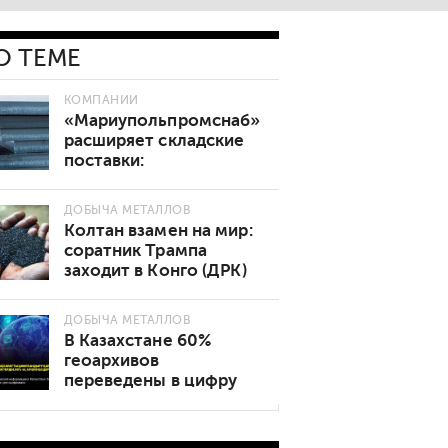
О ТЕМЕ
КОМПАНИИ
«Мариупольпромснаб»
расширяет складские
поставки:
востребованные марки
стали теперь в наличии
ДОБЫЧА МЕТАЛЛОВ
Колтан взамен на мир:
соратник Трампа
заходит в Конго (ДРК)
ДОБЫЧА МЕТАЛЛОВ
В Казахстане 60%
геоархивов
переведены в цифру