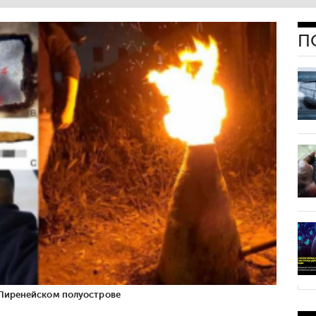
П
 Пиренейском полуострове