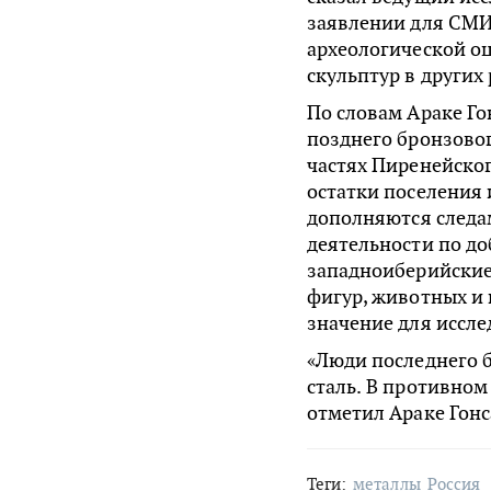
заявлении для СМИ.
археологической о
скульптур в других
По словам Араке Го
позднего бронзового
частях Пиренейско
остатки поселения
дополняются следа
деятельности по до
западноиберийские
фигур, животных и
значение для иссле
«Люди последнего б
сталь. В противном
отметил Араке Гонс
Теги:
металлы
Россия