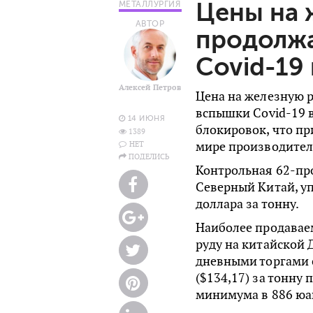
Цены на 
МЕТАЛЛУРГИЯ
АВТОР
продолжа
Covid-19 
Алексей Петров
Цена на железную р
вспышки Covid-19 
14 ИЮНЯ
блокировок, что пр
1389
мире производител
НЕТ
ПОДЕЛИСЬ
Контрольная 62-пр
Северный Китай, уп
доллара за тонну.
Наиболее продавае
руду на китайской
дневными торгами 
($134,17) за тонну 
минимума в 886 юа