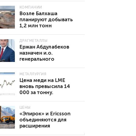
КОМПАНИИ
Возле Балхаша
планируют добывать
1,2 млн тонн
золотосодержащей
руды в год
ДРАГМЕТАЛЛЫ
Ержан Абдулабеков
назначен и.о.
генерального
директора «Казхрома»
МЕТАЛЛУРГИЯ
Цена меди на LME
вновь превысила 14
000 за тонну.
Основные причины
роста
ЦЕНЫ
«Эпирок» и Ericsson
объединяются для
расширения
возможностей