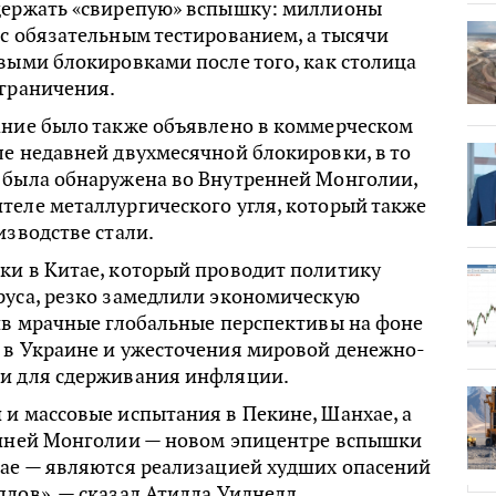
держать «свирепую» вспышку: миллионы
с обязательным тестированием, а тысячи
выми блокировками после того, как столица
ограничения.
ание было также объявлено в коммерческом
е недавней двухмесячной блокировки, в то
 была обнаружена во Внутренней Монголии,
теле металлургического угля, который также
изводстве стали.
ки в Китае, который проводит политику
руса, резко замедлили экономическую
ив мрачные глобальные перспективы на фоне
 в Украине и ужесточения мировой денежно-
и для сдерживания инфляции.
и массовые испытания в Пекине, Шанхае, а
енней Монголии — новом эпицентре вспышки
тае — являются реализацией худших опасений
лов», — сказал Атилла Уиднелл,