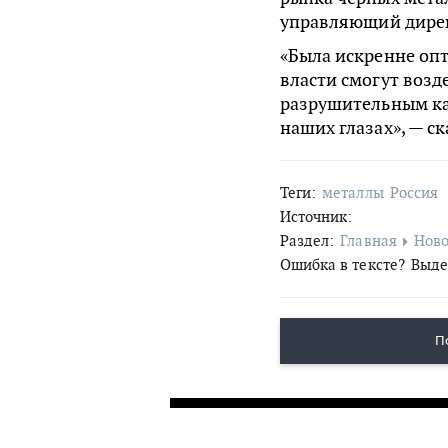
управляющий дирек
«Была искренне опт
власти смогут возд
разрушительным ка
наших глазах», — с
Теги:
металлы
Россия
Источник:
Раздел:
Главная
Ново
Ошибка в тексте?
Выде
П