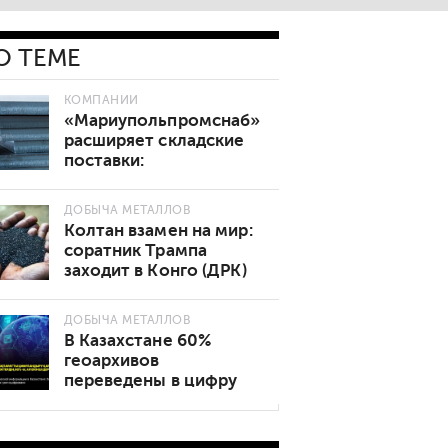
О ТЕМЕ
КОМПАНИИ
«Мариупольпромснаб»
расширяет складские
поставки:
востребованные марки
стали теперь в наличии
ДОБЫЧА МЕТАЛЛОВ
Колтан взамен на мир:
соратник Трампа
заходит в Конго (ДРК)
ДОБЫЧА МЕТАЛЛОВ
В Казахстане 60%
геоархивов
переведены в цифру