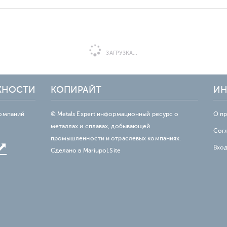
ЗАГРУЗКА...
ЖНОСТИ
КОПИРАЙТ
ИН
омпаний
© Metals Expert информационный ресурс о
О п
металлах и сплавах, добывающей
Сог
промышленности и отраслевых компаниях.
Вхо
Сделано в
Mariupol.Site