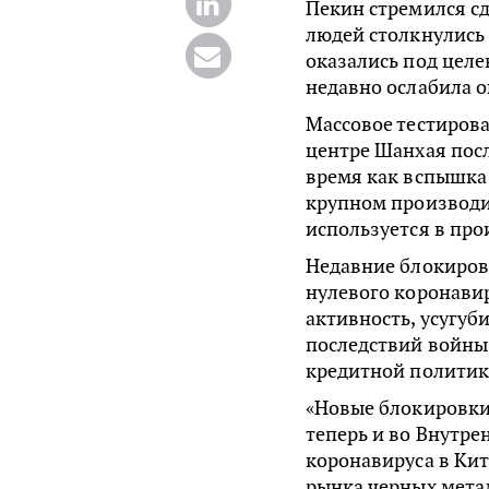
Пекин стремился с
людей столкнулись 
оказались под целе
недавно ослабила 
Массовое тестиров
центре Шанхая посл
время как вспышка
крупном производи
используется в про
Недавние блокиров
нулевого коронави
активность, усугуб
последствий войны
кредитной политик
«Новые блокировки 
теперь и во Внутр
коронавируса в Ки
рынка черных метал