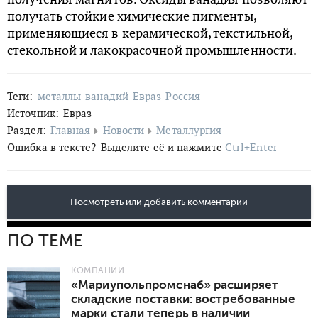
получать стойкие химические пигменты,
применяющиеся в керамической, текстильной,
стекольной и лакокрасочной промышленности.
Теги:
металлы
ванадий
Евраз
Россия
Источник:
Евраз
Раздел:
Главная
Новости
Металлургия
Ошибка в тексте?
Выделите её и нажмите
Ctrl+Enter
Посмотреть или добавить комментарии
ПО ТЕМЕ
КОМПАНИИ
«Мариупольпромснаб» расширяет
складские поставки: востребованные
марки стали теперь в наличии