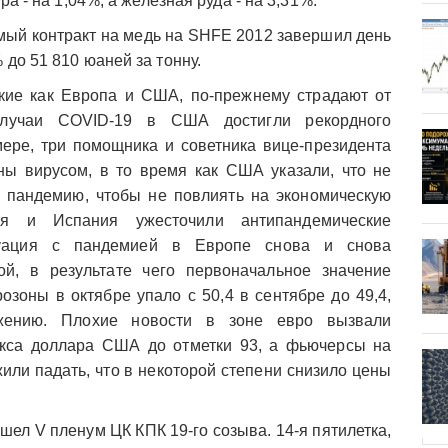
ра - на 1,04%, а железная руда - на 3,31%.
ый контракт на медь на SHFE 2012 завершил день
до 51 810 юаней за тонну.
кие как Европа и США, по-прежнему страдают от
лучаи COVID-19 в США достигли рекордного
мере, три помощника и советника вице-президента
ы вирусом, в то время как США указали, что не
ь пандемию, чтобы не повлиять на экономическую
лия и Испания ужесточили антипандемические
туация с пандемией в Европе снова и снова
ой, в результате чего первоначальное значение
озоны в октябре упало с 50,4 в сентябре до 49,4,
жению. Плохие новости в зоне евро вызвали
екса доллара США до отметки 93, а фьючерсы на
ли падать, что в некоторой степени снизило цены
шел V пленум ЦК КПК 19-го созыва. 14-я пятилетка,