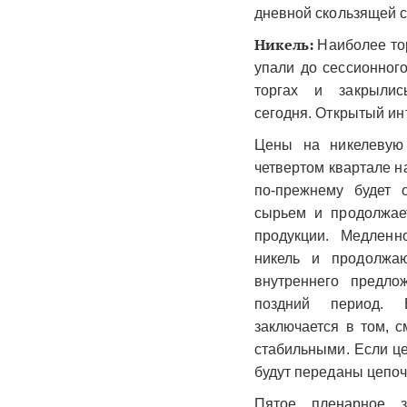
дневной скользящей 
Никель:
Наиболее тор
упали до сессионног
торгах и закрыл
сегодня. Открытый инт
Цены на никелевую 
четвертом квартале н
по-прежнему будет 
сырьем и продолжае
продукции. Медленн
никель и продолжа
внутреннего предло
поздний период. 
заключается в том, 
стабильными. Если ц
будут переданы цепоч
Пятое пленарное 