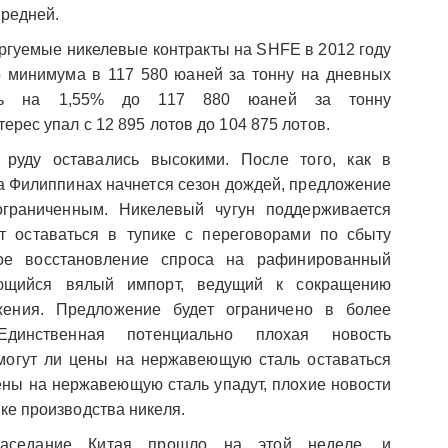
средней.
гуемые никелевые контракты на SHFE в 2012 году
о минимума в 117 580 юаней за тонну на дневных
ись на 1,55% до 117 880 юаней за тонну
ерес упал с 12 895 лотов до 104 875 лотов.
руду оставались высокими. После того, как в
а Филиппинах начнется сезон дождей, предложение
ограниченным. Никелевый чугун поддерживается
т оставаться в тупике с переговорами по сбыту
ое восстановление спроса на рафинированный
ющийся вялый импорт, ведущий к сокращению
жения. Предложение будет ограничено в более
Единственная потенциально плохая новость
смогут ли цены на нержавеющую сталь оставаться
ены на нержавеющую сталь упадут, плохие новости
ке производства никеля.
заседание Китая прошло на этой неделе, и