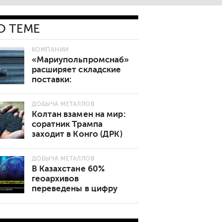
О ТЕМЕ
КОМПАНИИ
«Мариупольпромснаб»
расширяет складские
поставки:
востребованные марки
стали теперь в наличии
ДОБЫЧА МЕТАЛЛОВ
Колтан взамен на мир:
соратник Трампа
заходит в Конго (ДРК)
ДОБЫЧА МЕТАЛЛОВ
В Казахстане 60%
геоархивов
переведены в цифру