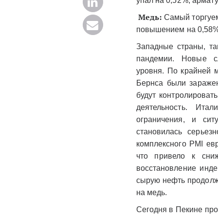
упал на 0,52%, армату
Медь:
Самый торгуем
повышением на 0,58% 
Западные страны, та
пандемии. Новые с
уровня. По крайней 
Бернса были заражен
будут контролироват
деятельность. Ита
ограничения, и си
становилась серьезн
комплексного PMI евр
что привело к сни
восстановление инд
сырую нефть продолжи
на медь.
Сегодня в Пекине про