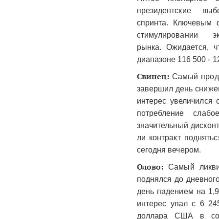
президентские в
спринта. Ключевым ф
стимулировании 
рынка. Ожидается, ч
диапазоне 116 500 - 1
Свинец:
Самый прода
завершил день снижен
интерес увеличился 
потребление слабо
значительный дисконт
ли контракт поднять
сегодня вечером.
Олово:
Самый ликви
поднялся до дневног
день падением на 1,
интерес упал с 6 24
доллара США в соч