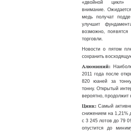
«двойной цикл»
внимание. Ожидается
медь получат подде
улучшит фундамент
возможно, появятся
торговли.
Новости о пятом пл
сохранить восходящую
Алюминий:
Наиболе
2011 года после отк
820 юаней за тонн
тонну. Открытый интер
вероятно, продолжит 
Цинк:
Самый активны
снижением на 1,21% д
с 3 245 лотов до 79 0
опустится до миним