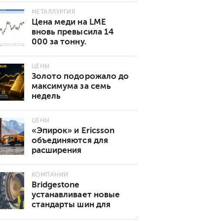
МЕТАЛЛУРГИЯ
Цена меди на LME
вновь превысила 14
000 за тонну.
Основные причины
роста
ЦЕНЫ
Золото подорожало до
максимума за семь
недель
ЦЕНЫ
«Эпирок» и Ericsson
объединяются для
расширения
возможностей
подключения 5G в
КОМПАНИИ
горнодобывающей
Bridgestone
промышленности
устанавливает новые
стандарты шин для
подземных горных