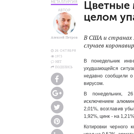
Цветные 
МЕТАЛЛУРГИЯ
АВТОР
целом уп
В США и странах 
Алексей Петров
случаев коронави
26 ОКТЯБРЯ
1973
В понедельник инве
НЕТ
ПОДЕЛИСЬ
ухудшающейся ситуа
недавно сообщили о
вирусом.
В понедельник, 26
исключением алюмин
2,01%, возглавив убыт
1,92%, цинк - на 1,21
Котировки черного к