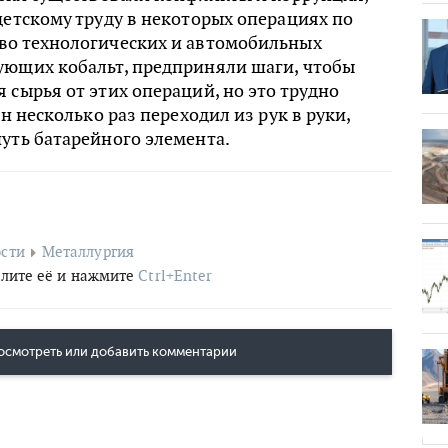
детскому труду в некоторых операциях по
во технологических и автомобильных
ующих кобальт, предприняли шаги, чтобы
 сырья от этих операций, но это трудно
он несколько раз переходил из рук в руки,
уть батарейного элемента.
сти
Металлургия
лите её и нажмите
Ctrl+Enter
осмотреть или добавить комментарии