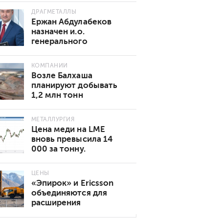
ДРАГМЕТАЛЛЫ
Ержан Абдулабеков
назначен и.о.
генерального
директора «Казхрома»
КОМПАНИИ
Возле Балхаша
планируют добывать
1,2 млн тонн
золотосодержащей
руды в год
МЕТАЛЛУРГИЯ
Цена меди на LME
вновь превысила 14
000 за тонну.
Основные причины
роста
ЦЕНЫ
«Эпирок» и Ericsson
объединяются для
расширения
возможностей