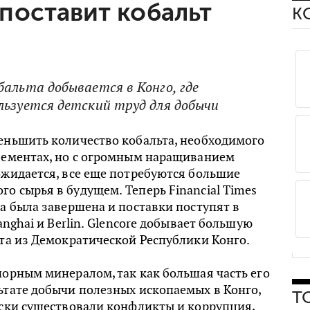
 поставит кобальт
К
альта добывается в Конго, где
льзуется детский труд для добычи
еньшить количество кобальта, необходимого
элементах, но с огромным наращиванием
ожидается, все еще потребуются большие
о сырья в будущем. Теперь Financial Times
ка была завершена и поставки поступят в
hanghai и Berlin. Glencore добывает большую
ьта из Демократической Республики Конго.
порным минералом, так как большая часть его
ьтате добычи полезных ископаемых в Конго,
Т
ески существовали конфликты и коррупция,