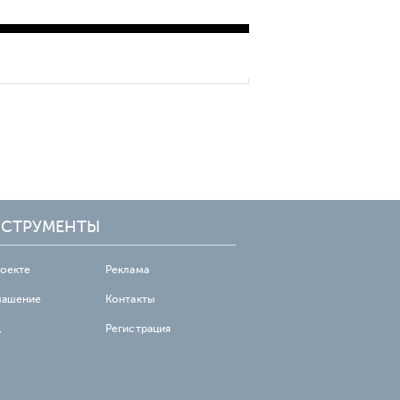
подключения 5G в
горнодобывающей
промышленности
СТРУМЕНТЫ
роекте
Реклама
лашение
Контакты
д
Регистрация