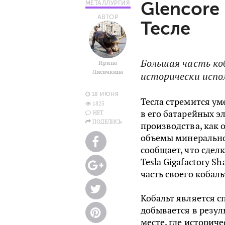
Glencore
МЕТАЛЛУРГИЯ
АВТОР
Тесле
Большая часть коб
Ирина
Лисичкина
исторически испо
18 ИЮНЯ
Тесла стремится ум
1825
в его батарейных 
НЕТ
ПОДЕЛИСЬ
производства, как 
объемы минеральног
сообщает, что сдел
Tesla Gigafactory S
часть своего кобал
Кобальт является с
добывается в резул
месте, где историч