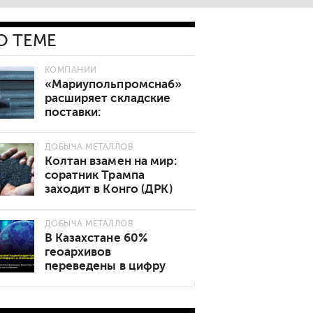
О ТЕМЕ
КОМПАНИИ
«Мариупольпромснаб»
расширяет складские
поставки:
востребованные марки
стали теперь в наличии
ДОБЫЧА МЕТАЛЛОВ
Колтан взамен на мир:
соратник Трампа
заходит в Конго (ДРК)
ДОБЫЧА МЕТАЛЛОВ
В Казахстане 60%
геоархивов
переведены в цифру