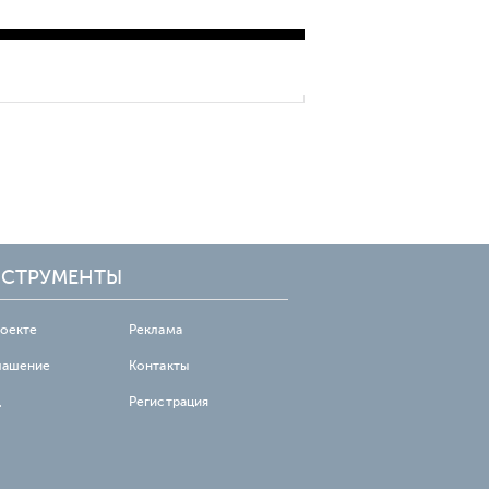
подключения 5G в
горнодобывающей
промышленности
СТРУМЕНТЫ
роекте
Реклама
лашение
Контакты
д
Регистрация