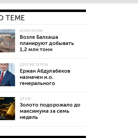
О ТЕМЕ
КОМПАНИИ
Возле Балхаша
планируют добывать
1,2 млн тонн
золотосодержащей
руды в год
ДРАГМЕТАЛЛЫ
Ержан Абдулабеков
назначен и.о.
генерального
директора «Казхрома»
ЦЕНЫ
Золото подорожало до
максимума за семь
недель