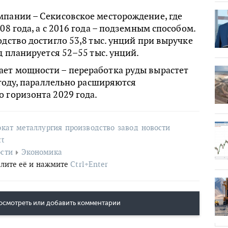
мпании – Секисовское месторождение, где
08 года, а с 2016 года – подземным способом.
одство достигло 53,8 тыс. унций при выручке
д планируется 52–55 тыс. унций.
ет мощности – переработка руды вырастет
8 году, параллельно расширяются
 горизонта 2029 года.
окат
металлургия
производство
завод
новости
rt
сти
Экономика
лите её и нажмите
Ctrl+Enter
осмотреть или добавить комментарии