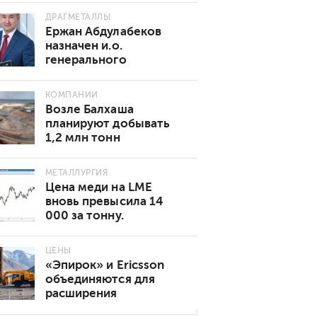
ДРАГМЕТАЛЛЫ
Ержан Абдулабеков
назначен и.о.
генерального
директора «Казхрома»
КОМПАНИИ
Возле Балхаша
планируют добывать
1,2 млн тонн
золотосодержащей
руды в год
МЕТАЛЛУРГИЯ
Цена меди на LME
вновь превысила 14
000 за тонну.
Основные причины
роста
ЦЕНЫ
«Эпирок» и Ericsson
объединяются для
расширения
возможностей