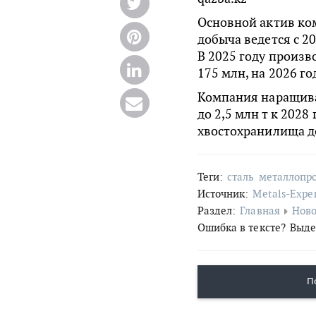
Основной актив ко
добыча ведется с 20
В 2025 году произв
175 млн, на 2026 го
Компания наращива
до 2,5 млн т к 202
хвостохранилища до
Теги:
сталь
металлопр
Источник:
Metals-Expe
Раздел:
Главная
Ново
Ошибка в тексте?
Выде
П