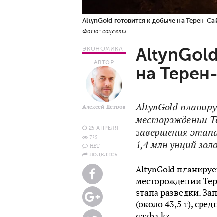
AltynGold готовится к добыче на Терен-Са
Фото: соцсети
AltynGol
ЭКОНОМИКА
АВТОР
на Терен
AltynGold планир
Алексей Петров
месторождении Те
25 АПРЕЛЯ
завершения этапа
725
1,4 млн унций золо
НЕТ
ПОДЕЛИСЬ
AltynGold планируе
месторождении Тер
этапа разведки. За
(около 43,5 т), сре
qazba.kz