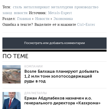
Теги:
сталь
металлопрокат
металлургия
производство
завод
новости
Источник:
Metals-Expert
Раздел:
Главная
Новости
Экономика
Ошибка в тексте?
Выделите её и нажмите
Ctrl+Enter
Посмотреть или добавить комментарии
ПО ТЕМЕ
КОМПАНИИ
Возле Балхаша планируют добывать
1,2 млн тонн золотосодержащей
руды в год
ДРАГМЕТАЛЛЫ
Ержан Абдулабеков назначен и.о.
генерального директора «Казхрома»