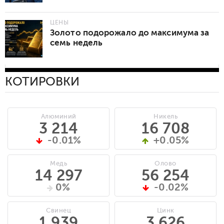
ЦЕНЫ
Золото подорожало до максимума за
семь недель
КОТИРОВКИ
Алюминий
Никель
3 214
16 708
-0.01%
+0.05%
Медь
Олово
14 297
56 254
0%
-0.02%
Свинец
Цинк
1 939
3 626