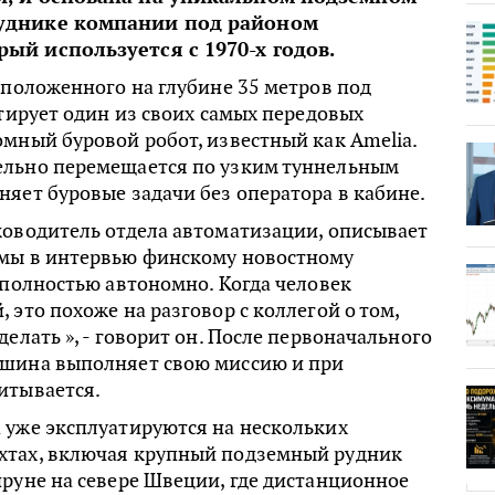
уднике компании под районом
ый используется с 1970-х годов.
сположенного на глубине 35 метров под
стирует один из своих самых передовых
мный буровой робот, известный как Amelia.
льно перемещается по узким туннельным
яет буровые задачи без оператора в кабине.
ководитель отдела автоматизации, описывает
мы в интервью финскому новостному
 полностью автономно. Когда человек
 это похоже на разговор с коллегой о том,
делать », - говорит он. После первоначального
шина выполняет свою миссию и при
итывается.
 уже эксплуатируются на нескольких
тах, включая крупный подземный рудник
руне на севере Швеции, где дистанционное