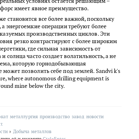
 реальных условиях остается решающим –
рфорс имеет явное преимущество.
е становится все более важной, поскольку
 а энергоемкие операции требуют более
сказуемых производственных циклов. Эти
вия резко контрастируют с более широким
ергетики, где сильная зависимость от
 и солнца часто создает волатильность, а не
лема, которую горнодобывающая
может позволить себе под землей. Sandvi k's
pere, where autonomous drilling equipment is
round mine below the city.
окат
металлургия
производство
завод
новости
rt
сти
Добыча металлов
лите её и нажмите
Ctrl+Enter