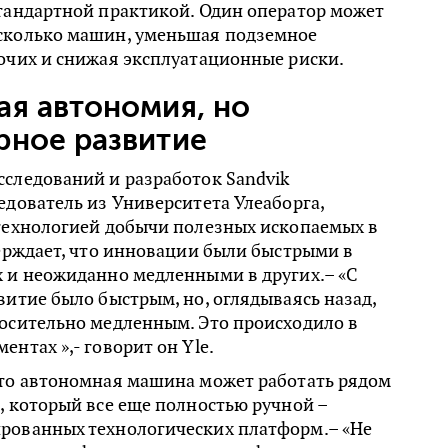
стандартной практикой. Один оператор может
сколько машин, уменьшая подземное
очих и снижая эксплуатационные риски.
я автономия, но
рное развитие
следований и разработок Sandvik
едователь из Университета Улеаборга,
 технологией добычи полезных ископаемых в
верждает, что инновации были быстрыми в
х и неожиданно медленными в других.– «С
витие было быстрым, но, оглядываясь назад,
носительно медленным. Это происходило в
ентах »,- говорит он Yle.
что автономная машина может работать рядом
, который все еще полностью ручной –
рованных технологических платформ.– «Не