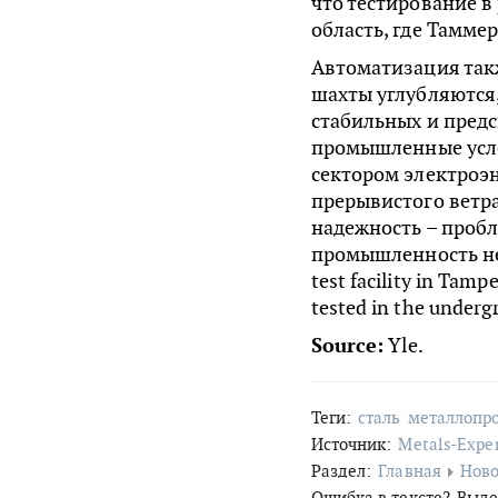
что тестирование в
область, где Тамме
Автоматизация такж
шахты углубляются,
стабильных и пред
промышленные усло
сектором электроэн
прерывистого ветра
надежность – проб
промышленность не 
test facility in Tam
tested in the underg
Source:
Yle.
Теги:
сталь
металлопр
Источник:
Metals-Expe
Раздел:
Главная
Ново
Ошибка в тексте?
Выде