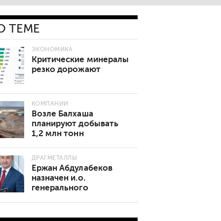
О ТЕМЕ
ЭКОНОМИКА
Критические минералы
резко дорожают
КОМПАНИИ
Возле Балхаша
планируют добывать
1,2 млн тонн
золотосодержащей
руды в год
ДРАГМЕТАЛЛЫ
Ержан Абдулабеков
назначен и.о.
генерального
директора «Казхрома»