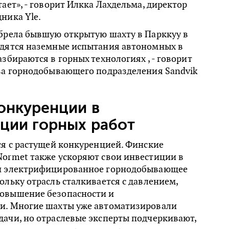
тает», - говорит Илкка Лахдельма, директор
ника Yle.
обрела бывшую открытую шахту в Парккуу в
одятся наземные испытания автономных в
азбираются в горных технологиях , - говорит
ава горнодобывающего подразделения Sandvik
онкуренции в
ции горных работ
ся с растущей конкуренцией. Финские
Normet также ускоряют свои инвестиции в
 и электрифицированное горнодобывающее
ольку отрасль сталкивается с давлением,
овышение безопасности и
и. Многие шахты уже автоматизировали
дачи, но отраслевые эксперты подчеркивают,