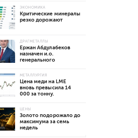
ЭКОНОМИКА
Критические минералы
резко дорожают
ДРАГМЕТАЛЛЫ
Ержан Абдулабеков
назначен и.о.
генерального
директора «Казхрома»
МЕТАЛЛУРГИЯ
Цена меди на LME
вновь превысила 14
000 за тонну.
Основные причины
роста
ЦЕНЫ
Золото подорожало до
максимума за семь
недель