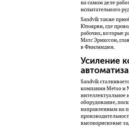
на самом деле рабо
испытательного руд
Sandvik также при
Юлоярви, где пров
рабочих, которые р
Матс Эрикссон, гл
в Финляндии.
Усиление к
автоматиза
Sandvik сталкивает
компании Metso и 
интеллектуальное
оборудование, поск
направленным на п
производительност
высокорисковые за