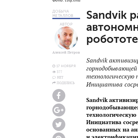
Фото: соцсети
Sandvik 
ДОБЫЧА
МЕТАЛЛОВ
автономн
АВТОР
робототе
Алексей Петров
Sandvik активиз
17 НОЯБРЯ
горнодобывающей 
377
технологическую 
НЕТ
Инициатива сосре
ПОДЕЛИСЬ
Sandvik активизи
горнодобывающей 
технологическую 
Инициатива сосре
основанных на ан
и электрификации