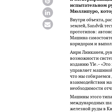
испытательном р
Мюллипуро, котор
Внутри объекта, ра
землей, Sandvik те
прототипов: автоно
Машина самостояте
коридорам и выполн
Анри Лииканен, ру
возможности систе
изданию Yle.– «Это
управляет машиной,
что мы собираемся 
взаимодействия ма
необходимости отч
Машины этого типа
международных шах
железной руды в Ки