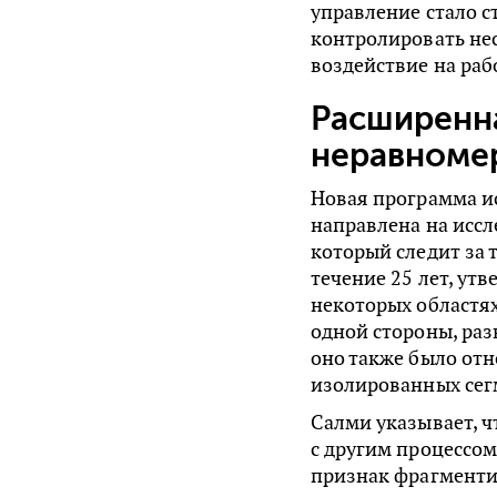
управление стало 
контролировать не
воздействие на раб
Расширенна
неравноме
Новая программа ис
направлена на иссл
который следит за
течение 25 лет, ут
некоторых областя
одной стороны, раз
оно также было от
изолированных сегм
Салми указывает, 
с другим процессом
признак фрагменти