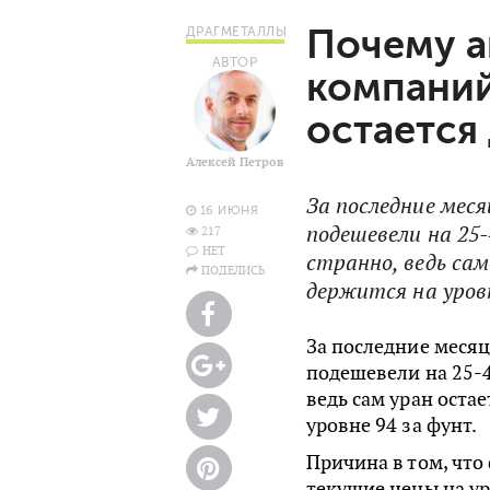
Почему а
ДРАГМЕТАЛЛЫ
АВТОР
компаний
остается
Алексей Петров
За последние мес
16 ИЮНЯ
подешевели на 25
217
НЕТ
странно, ведь са
ПОДЕЛИСЬ
держится на уровн
За последние меся
подешевели на 25-4
ведь сам уран оста
уровне 94 за фунт.
Причина в том, что
текущие цены на ур