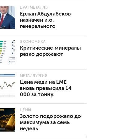
ДРАГМЕТАЛЛЫ
Ержан Абдулабеков
назначен и.о.
генерального
директора «Казхрома»
ЭКОНОМИКА
Критические минералы
резко дорожают
МЕТАЛЛУРГИЯ
Цена меди на LME
вновь превысила 14
000 за тонну.
Основные причины
роста
ЦЕНЫ
Золото подорожало до
максимума за семь
недель