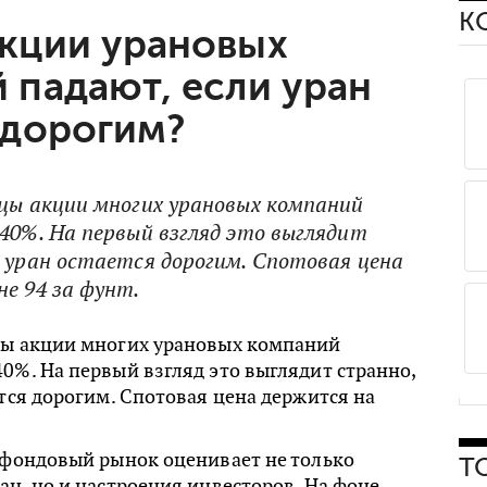
К
кции урановых
 падают, если уран
 дорогим?
яцы акции многих урановых компаний
-40%. На первый взгляд это выглядит
м уран остается дорогим. Спотовая цена
е 94 за фунт.
цы акции многих урановых компаний
0%. На первый взгляд это выглядит странно,
ется дорогим. Спотовая цена держится на
 фондовый рынок оценивает не только
Т
ан, но и настроения инвесторов. На фоне