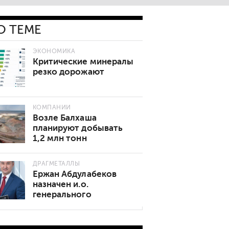
О ТЕМЕ
ЭКОНОМИКА
Критические минералы
резко дорожают
КОМПАНИИ
Возле Балхаша
планируют добывать
1,2 млн тонн
золотосодержащей
руды в год
ДРАГМЕТАЛЛЫ
Ержан Абдулабеков
назначен и.о.
генерального
директора «Казхрома»