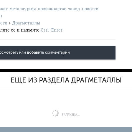
окат
металлургия
производство
завод
новости
rt
сти
Драгметаллы
лите её и нажмите
Ctrl+Enter
осмотреть или добавить комментарии
ЕЩЕ ИЗ РАЗДЕЛА ДРАГМЕТАЛЛЫ
ЗАГРУЗКА...