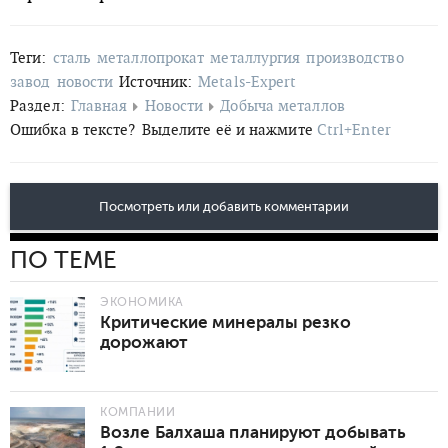
Теги:
сталь
металлопрокат
металлургия
производство
завод
новости
Источник:
Metals-Expert
Раздел:
Главная
Новости
Добыча металлов
Ошибка в тексте?
Выделите её и нажмите
Ctrl+Enter
Посмотреть или добавить комментарии
ПО ТЕМЕ
ЭКОНОМИКА
Критические минералы резко
дорожают
КОМПАНИИ
Возле Балхаша планируют добывать