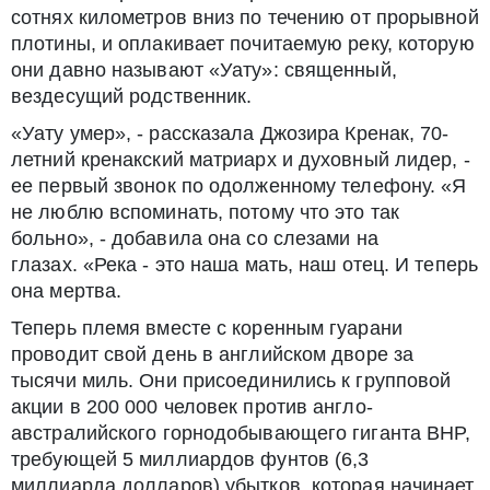
сотнях километров вниз по течению от прорывной
плотины, и оплакивает почитаемую реку, которую
они давно называют «Уату»: священный,
вездесущий родственник.
«Уату умер», - рассказала Джозира Кренак, 70-
летний кренакский матриарх и духовный лидер, -
ее первый звонок по одолженному телефону. «Я
не люблю вспоминать, потому что это так
больно», - добавила она со слезами на
глазах. «Река - это наша мать, наш отец. И теперь
она мертва.
Теперь племя вместе с коренным гуарани
проводит свой день в английском дворе за
тысячи миль. Они присоединились к групповой
акции в 200 000 человек против англо-
австралийского горнодобывающего гиганта BHP,
требующей 5 миллиардов фунтов (6,3
миллиарда долларов) убытков, которая начинает