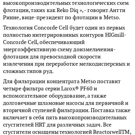
высокопроизводительных технологических схем
флотации, таких как Reko Diq », - говорит Антти
Ринне, вице-президент по флотации в Metso.
Технология Concorde Cell будет один из первых
полностью интегрированных контуров HIGmill-
Concorde Cell, обеспечивающий
энергоэффективную схему доизмельчения-
флотации для превосходной скорости
извлечения при переработке мелкодисперсных и
сложных типов руд.
Для фильтрации концентрата Metso поставит
четыре фильтра серии Larox® PF60 и
вспомогательное оборудование, а также
долговечные шламовые насосы для первичной и
вторичной ступеней фильтрации. Поставка также
включает в себя пять высокопроизводительных
сгустителей HRT для различных задач. Все
сгустители оснащены технологией ReactorwellTM,