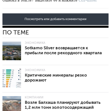
Ошибка в тексте?
Выделите её и нажмите
Ctrl+Enter
Посмотреть или добавить комментарии
ПО ТЕМЕ
ЭКОНОМИКА
Sotkamo Silver возвращается к
прибыли после рекордного квартала
ЭКОНОМИКА
Критические минералы резко
дорожают
КОМПАНИИ
Возле Балхаша планируют добывать
1,2 млн тонн золотосодержащей