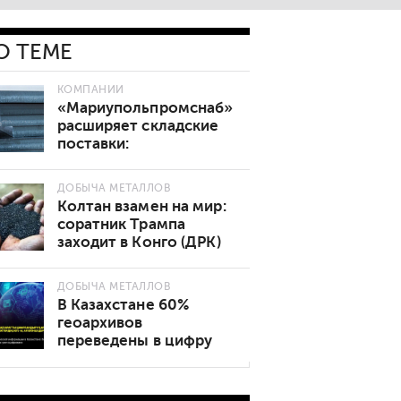
О ТЕМЕ
КОМПАНИИ
«Мариупольпромснаб»
расширяет складские
поставки:
востребованные марки
стали теперь в наличии
ДОБЫЧА МЕТАЛЛОВ
Колтан взамен на мир:
соратник Трампа
заходит в Конго (ДРК)
ДОБЫЧА МЕТАЛЛОВ
В Казахстане 60%
геоархивов
переведены в цифру