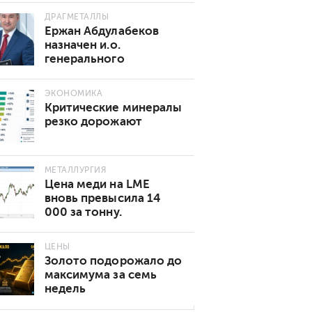
ДРАГМЕТАЛЛЫ
Ержан Абдулабеков
назначен и.о.
генерального
директора «Казхрома»
ЭКОНОМИКА
Критические минералы
резко дорожают
МЕТАЛЛУРГИЯ
Цена меди на LME
вновь превысила 14
000 за тонну.
Основные причины
роста
ЦЕНЫ
Золото подорожало до
максимума за семь
недель