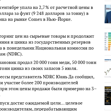
​​сентябре упала на 2,7% от расчетной цены в
оллара за фунт (9 248 долларов за тонну) в
ика на рынке Comex в Нью-Йорке.
торинг цен на сырьевые товары и продолжит
иния и цинка из государственных резервов
а в понедельник Национальная комиссия по
ам (NDRC).
ановик продал 20 000 тонн меди, 50 000 тонн
тонн цинка из своих запасов 5 июля.
рессы представитель NDRC Юань Да сообщил,
ли участие более 200 производителей
 при этом цены продажи были примерно на 3–
.
пуск достиг ожидаемой цели… целевое
производителям, перерабатывающим