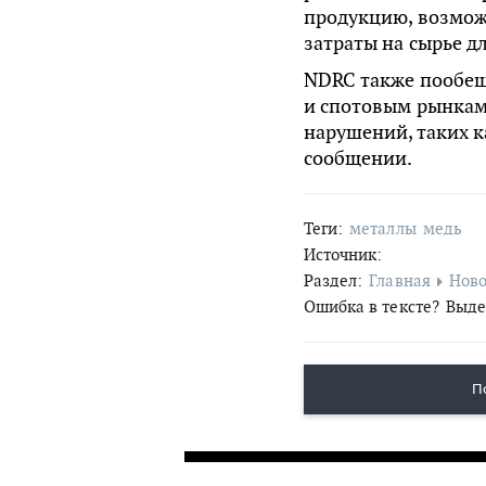
продукцию, возмож
затраты на сырье д
NDRC также пообещ
и спотовым рынкам
нарушений, таких к
сообщении.
Теги:
металлы
медь
Источник:
Раздел:
Главная
Ново
Ошибка в тексте?
Выде
П