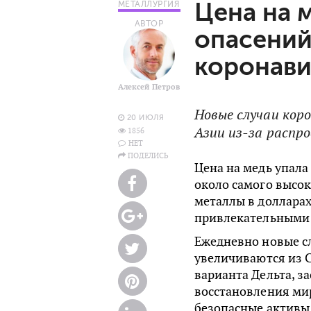
Цена на 
МЕТАЛЛУРГИЯ
АВТОР
опасений
коронави
Алексей Петров
Новые случаи кор
20 ИЮЛЯ
Азии из-за расп
1856
НЕТ
ПОДЕЛИСЬ
Цена на медь упала
около самого высок
металлы в доллара
привлекательными 
Ежедневно новые с
увеличиваются из 
варианта Дельта, з
восстановления ми
безопасные активы