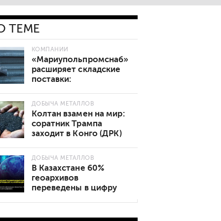
О ТЕМЕ
КОМПАНИИ
«Мариупольпромснаб»
расширяет складские
поставки:
востребованные марки
стали теперь в наличии
ДОБЫЧА МЕТАЛЛОВ
Колтан взамен на мир:
соратник Трампа
заходит в Конго (ДРК)
ДОБЫЧА МЕТАЛЛОВ
В Казахстане 60%
геоархивов
переведены в цифру