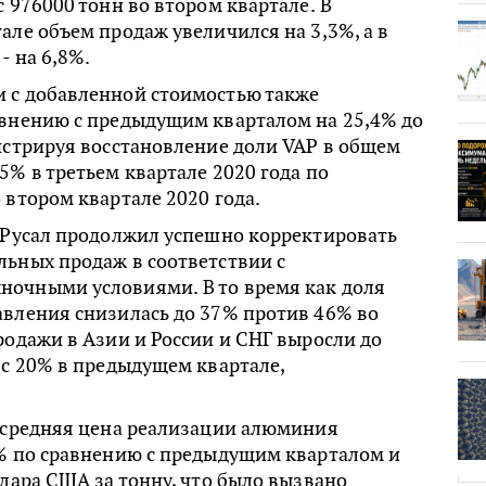
с 976000 тонн во втором квартале. В
але объем продаж увеличился на 3,3%, а в
- на 6,8%.
 с добавленной стоимостью также
авнению с предыдущим кварталом на 25,4% до
нстрируя восстановление доли VAP в общем
5% в третьем квартале 2020 года по
 втором квартале 2020 года.
е Русал продолжил успешно корректировать
льных продаж в соответствии с
очными условиями. В то время как доля
авления снизилась до 37% против 46% во
родажи в Азии и России и СНГ выросли до
 с 20% в предыдущем квартале,
е средняя цена реализации алюминия
5% по сравнению с предыдущим кварталом и
ллара США за тонну, что было вызвано