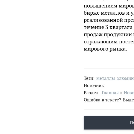
повышением миров
бирже металлов и 
реализованной пре
течение 3 квартала
продаж продукции 
отражающим посте
мирового рынка.
Теги:
металлы
алюмин
Источник:
Раздел:
Главная
Ново
Ошибка в тексте?
Выде
П