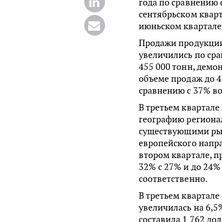
года по сравнению 
сентябрьском кварт
июньском квартале 
Продажи продукции
увеличились по ср
455 000 тонн, демо
объеме продаж до 4
сравнению с 37% во
В третьем квартал
географию региона
существующими рын
европейского напр
втором квартале, п
32% с 27% и до 24%
соответственно.
В третьем квартал
увеличилась на 6,
составила 1 762 до