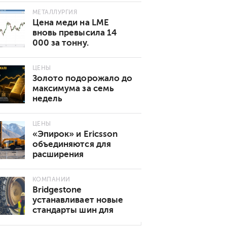
МЕТАЛЛУРГИЯ
Цена меди на LME
вновь превысила 14
000 за тонну.
Основные причины
роста
ЦЕНЫ
Золото подорожало до
максимума за семь
недель
ЦЕНЫ
«Эпирок» и Ericsson
объединяются для
расширения
возможностей
подключения 5G в
КОМПАНИИ
горнодобывающей
Bridgestone
промышленности
устанавливает новые
стандарты шин для
подземных горных